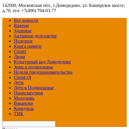
142000, Московская обл., г.Домодедово, ул. Каширское шоссе,
д.70, тел: +7(496) 794-03-77
Все новости
Важное
Здоровье
Активное долголетие
Полезное
Книга памяти
Спорт
Люди
Культурный код Домодедово
Зима в подмосковье
Неделя предпринимательства
Covid-19
Дети
Лето в Подмосковье
Происшествия
Молодежь
Вакансии
Конкурсы
ТИК