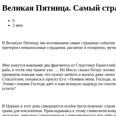
Великая Пятница. Самый ст
0
2 мин
В Великую Пятницу мы вспоминаем самые страшные события ев
претерпел невыносимые страдания, распятие и позорную, мучите
Мне кажутся важными два фрагмента из Страстных Евангелий. 
раба, и отсёк ему правое ухо. … Но Иисус сказал Петру: влож
примером показав нам, что нужно любить и жалеть даже своих 
Спасителем, покаялся и просил Его: «Помяни меня, Господи, к
Этими словами Господь даёт и нам великую надежду на спасени
успеть?
В Церкви в этот день совершается особое богослужение: утро
храма для поклонения. Прикладываясь к этому символическому 
апостолы, невольно сокрушаешься о невозможности что-либо и