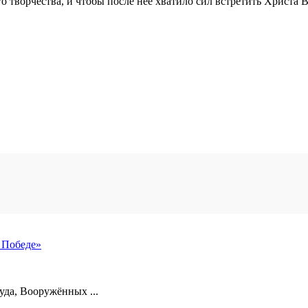
о творчества, и чтобы после неё хватило сил встретить Христа
 Победе»
уда, Вооружённых ...