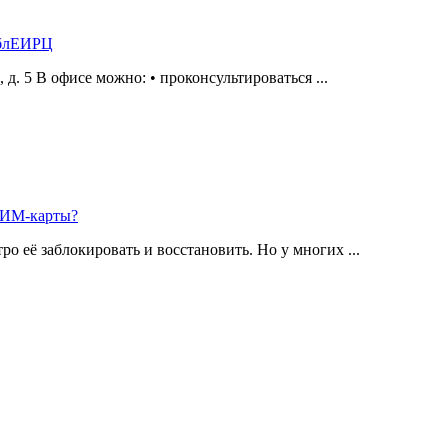
ОблЕИРЦ
а, д. 5 В офисе можно: • проконсультироваться ...
 СИМ-карты?
о её заблокировать и восстановить. Но у многих ...