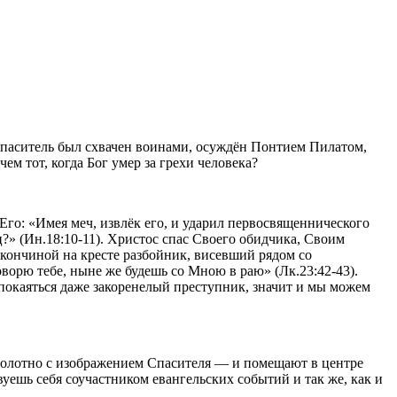
паситель был схвачен воинами, осуждён Понтием Пилатом,
м тот, когда Бог умер за грехи человека?
го: «Имея меч, извлёк его, и ударил первосвященнического
?» (Ин.18:10-11). Христос спас Своего обидчика, Своим
 кончиной на кресте разбойник, висевший рядом со
оворю тебе, ныне же будешь со Мною в раю» (Лк.23:42-43).
 покаяться даже закоренелый преступник, значит и мы можем
 полотно с изображением Спасителя — и помещают в центре
уешь себя соучастником евангельских событий и так же, как и