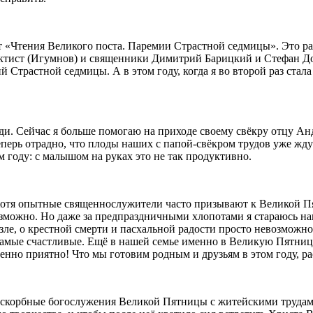
т «Чтения Великого поста. Паремии Страстной седмицы». Это 
тист (Игумнов) и священники Димитрий Барицкий и Стефан До
трастной седмицы. А в этом году, когда я во второй раз стала
ди. Сейчас я больше помогаю на приходе своему свёкру отцу Ан
еперь отрадно, что плоды наших с папой-свёкром трудов уже ждут
м году: с малышом на руках это не так продуктивно.
Хотя опытные священнослужители часто призывают к Великой Пя
возможно. Но даже за предпраздничными хлопотами я стараюсь н
зле, о крестной смерти и пасхальной радости просто невозможно 
самые счастливые. Ещё в нашей семье именно в Великую Пятницу
енно приятно! Что мы готовим родным и друзьям в этом году, рас
 скорбные богослужения Великой Пятницы с житейскими трудами,