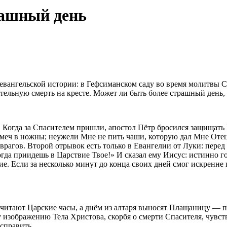
рашный день
ангельской истории: в Гефсиманском саду во время молитвы С
льную смерть на кресте. Может ли быть более страшный день, че
Когда за Спасителем пришли, апостол Пётр бросился защищать Е
и меч в ножны; неужели Мне не пить чаши, которую дал Мне Отец
врагов. Второй отрывок есть только в Евангелии от Луки: перед
огда приидешь в Царствие Твое!» И сказал ему Иисус: истинно г
е. Если за несколько минут до конца своих дней смог искренне
м читают Царские часы, а днём из алтаря выносят Плащаницу —
изображению Тела Христова, скорбя о смерти Спасителя, чувств
справить.