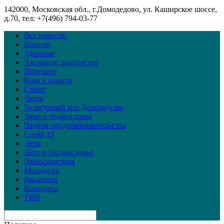
142000, Московская обл., г.Домодедово, ул. Каширское шоссе,
д.70, тел: +7(496) 794-03-77
Все новости
Важное
Здоровье
Активное долголетие
Полезное
Книга памяти
Спорт
Люди
Культурный код Домодедово
Зима в подмосковье
Неделя предпринимательства
Covid-19
Дети
Лето в Подмосковье
Происшествия
Молодежь
Вакансии
Конкурсы
ТИК