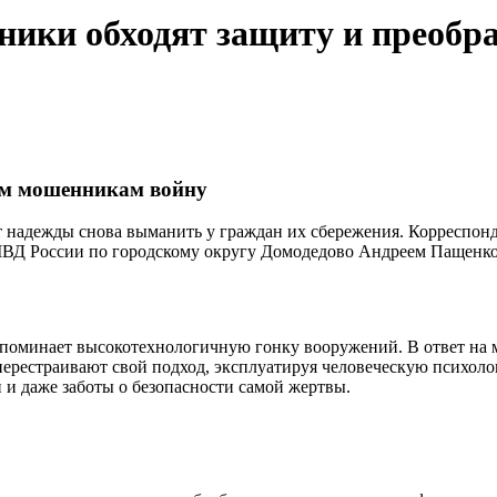
ики обходят защиту и преобр
ым мошенникам войну
ют надежды снова выманить у граждан их сбережения. Корреспо
МВД России по городскому округу Домодедово Андреем Пащенко, 
поминает высокотехнологичную гонку вооружений. В ответ на 
перестраивают свой подход, эксплуатируя человеческую психол
и и даже заботы о безопасности самой жертвы.