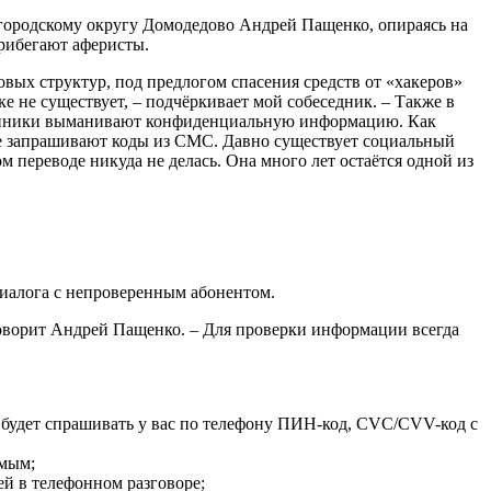
 городскому округу Домодедово Андрей Пащенко, опираясь на
рибегают аферисты.
овых структур, под предлогом спасения средств от «хакеров»
е не существует, – подчёркивает мой собеседник. – Также в
шленники выманивают конфиденциальную информацию. Как
ые запрашивают коды из СМС. Давно существует социальный
 переводе никуда не делась. Она много лет остаётся одной из
диалога с непроверенным абонентом.
говорит Андрей Пащенко. – Для проверки информации всегда
 будет спрашивать у вас по телефону ПИН-код, CVC/CVV-код с
омым;
й в телефонном разговоре;