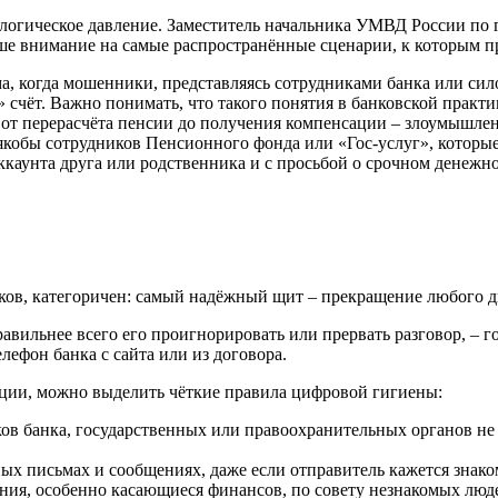
ологическое давление. Заместитель начальника УМВД России по
ше внимание на самые распространённые сценарии, к которым п
ма, когда мошенники, представляясь сотрудниками банка или сил
чёт. Важно понимать, что такого понятия в банковской практик
 – от перерасчёта пенсии до получения компенсации – злоумы
 якобы сотрудников Пенсионного фонда или «Гос-услуг», котор
каунта друга или родственника и с просьбой о срочном денежном
иков, категоричен: самый надёжный щит – прекращение любого 
авильнее всего его проигнорировать или прервать разговор, – 
ефон банка с сайта или из договора.
ции, можно выделить чёткие правила цифровой гигиены:
ков банка, государственных или правоохранительных органов не
ных письмах и сообщениях, даже если отправитель кажется знак
ния, особенно касающиеся финансов, по совету незнакомых люде