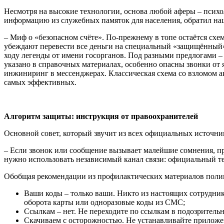
Несмотря на высокие технологии, основа любой аферы – псих
информацию из служебных памяток для населения, обратил на
– Миф о «безопасном счёте». По-прежнему в топе остаётся схе
убеждают перевести все деньги на специальный «защищённый» с
ходу легенды от имени госорганов. Под разными предлогами
указано в справочных материалах, особенно опасны звонки от
инжиниринг в мессенджерах. Классическая схема со взломом ак
самых эффективных.
Алгоритм защиты: инструкция от правоохранителей
Основной совет, который звучит из всех официальных источн
– Если звонок или сообщение вызывает малейшие сомнения, пр
нужно использовать независимый канал связи: официальный тел
Обобщая рекомендации из профилактических материалов поли
Ваши коды – только ваши. Никто из настоящих сотрудни
оборота карты или одноразовые коды из СМС;
Ссылкам – нет. Не переходите по ссылкам в подозритель
Скачиваем с осторожностью. Не устанавливайте приложе