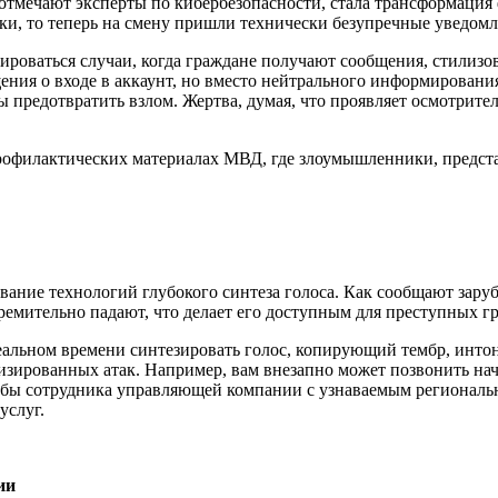
отмечают эксперты по кибербезопасности, стала трансформаци
ки, то теперь на смену пришли технически безупречные уведомл
ироваться случаи, когда граждане получают сообщения, стилизо
ения о входе в аккаунт, но вместо нейтрального информировани
 предотвратить взлом. Жертва, думая, что проявляет осмотрител
профилактических материалах МВД, где злоумышленники, предст
вание технологий глубокого синтеза голоса. Как сообщают зару
ремительно падают, что делает его доступным для преступных г
 реальном времени синтезировать голос, копирующий тембр, инто
изированных атак. Например, вам внезапно может позвонить на
кобы сотрудника управляющей компании с узнаваемым региональ
услуг.
ии