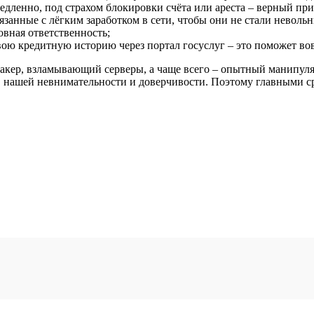
дленно, под страхом блокировки счёта или ареста – верный при
язанные с лёгким заработком в сети, чтобы они не стали неволь
вная ответственность;
вою кредитную историю через портал госуслуг – это поможет во
акер, взламывающий серверы, а чаще всего – опытный манипуля
в нашей невнимательности и доверчивости. Поэтому главными с