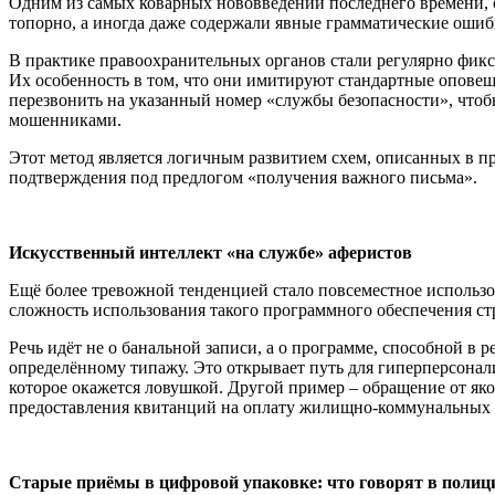
Одним из самых коварных нововведений последнего времени, 
топорно, а иногда даже содержали явные грамматические ошиб
В практике правоохранительных органов стали регулярно фикс
Их особенность в том, что они имитируют стандартные оповещ
перезвонить на указанный номер «службы безопасности», чтобы
мошенниками.
Этот метод является логичным развитием схем, описанных в 
подтверждения под предлогом «получения важного письма».
Искусственный интеллект «на службе» аферистов
Ещё более тревожной тенденцией стало повсеместное использо
сложность использования такого программного обеспечения ст
Речь идёт не о банальной записи, а о программе, способной в
определённому типажу. Это открывает путь для гиперперсонал
которое окажется ловушкой. Другой пример – обращение от я
предоставления квитанций на оплату жилищно-коммунальных 
Старые приёмы в цифровой упаковке: что говорят в полиц