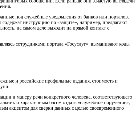
я фишинговых сообщений. Если раньше они зачастую выглядели
ения.
ванные под служебные уведомления от банков или порталов.
я содержат инструкцию по «защите», например, предлагают
ьность, на самом деле выходит на прямой контакт с
авляясь сотрудниками портала «Госуслуг», выманивают коды
бежные и российские профильные издания, стоимость и
рупп.
нации и манеру речи конкретного человека, соответствующего
чальник и характерным басом отдать «служебное поручение»,
ным акцентом для сверки данных с целью своевременного