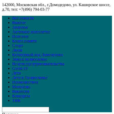
142000, Московская обл., г.Домодедово, ул. Каширское шоссе,
д.70, тел: +7(496) 794-03-77
Все новости
Важное
Здоровье
Активное долголетие
Полезное
Книга памяти
Спорт
Люди
Культурный код Домодедово
Зима в подмосковье
Неделя предпринимательства
Covid-19
Дети
Лето в Подмосковье
Происшествия
Молодежь
Вакансии
Конкурсы
ТИК