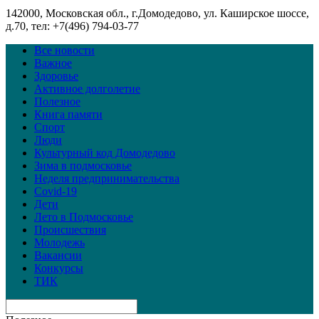
142000, Московская обл., г.Домодедово, ул. Каширское шоссе,
д.70, тел: +7(496) 794-03-77
Все новости
Важное
Здоровье
Активное долголетие
Полезное
Книга памяти
Спорт
Люди
Культурный код Домодедово
Зима в подмосковье
Неделя предпринимательства
Covid-19
Дети
Лето в Подмосковье
Происшествия
Молодежь
Вакансии
Конкурсы
ТИК