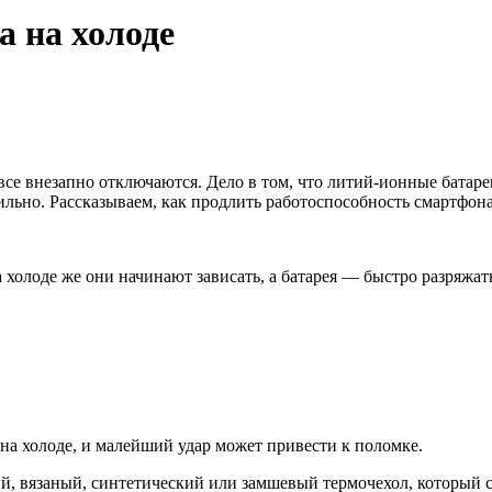
а на холоде
все внезапно отключаются. Дело в том, что литий-ионные батаре
льно. Рассказываем, как продлить работоспособность смартфона
олоде же они начинают зависать, а батарея — быстро разряжать
на холоде, и малейший удар может привести к поломке.
, вязаный, синтетический или замшевый термочехол, который со