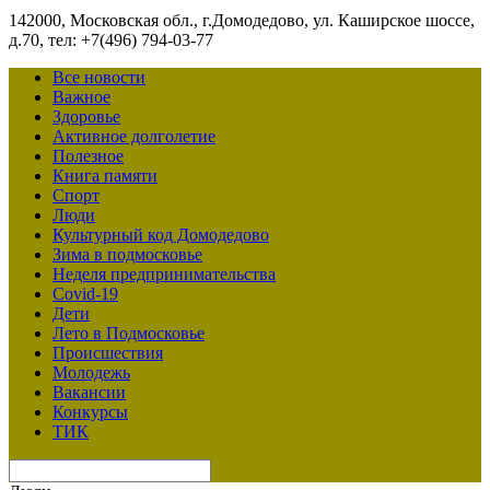
142000, Московская обл., г.Домодедово, ул. Каширское шоссе,
д.70, тел: +7(496) 794-03-77
Все новости
Важное
Здоровье
Активное долголетие
Полезное
Книга памяти
Спорт
Люди
Культурный код Домодедово
Зима в подмосковье
Неделя предпринимательства
Covid-19
Дети
Лето в Подмосковье
Происшествия
Молодежь
Вакансии
Конкурсы
ТИК