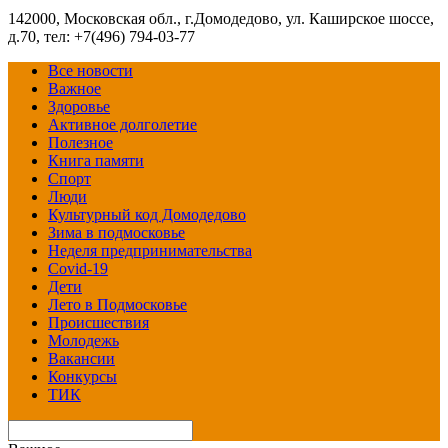
142000, Московская обл., г.Домодедово, ул. Каширское шоссе,
д.70, тел: +7(496) 794-03-77
Все новости
Важное
Здоровье
Активное долголетие
Полезное
Книга памяти
Спорт
Люди
Культурный код Домодедово
Зима в подмосковье
Неделя предпринимательства
Covid-19
Дети
Лето в Подмосковье
Происшествия
Молодежь
Вакансии
Конкурсы
ТИК