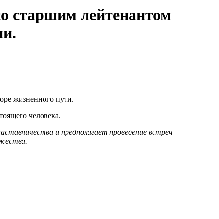
со старшим лейтенантом
ии.
боре жизненного пути.
тоящего человека.
аставничества и предполагает проведение встреч
ужества.