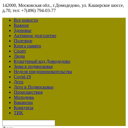
142000, Московская обл., г.Домодедово, ул. Каширское шоссе,
д.70, тел: +7(496) 794-03-77
Все новости
Важное
Здоровье
Активное долголетие
Полезное
Книга памяти
Спорт
Люди
Культурный код Домодедово
Зима в подмосковье
Неделя предпринимательства
Covid-19
Дети
Лето в Подмосковье
Происшествия
Молодежь
Вакансии
Конкурсы
ТИК