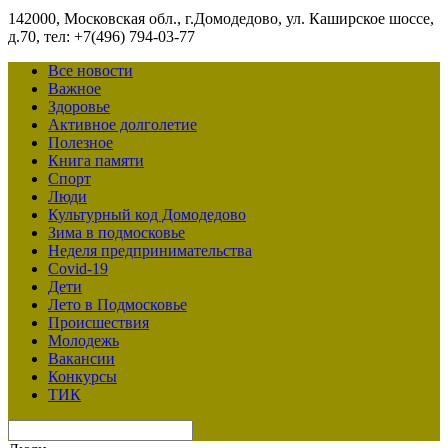
142000, Московская обл., г.Домодедово, ул. Каширское шоссе,
д.70, тел: +7(496) 794-03-77
Все новости
Важное
Здоровье
Активное долголетие
Полезное
Книга памяти
Спорт
Люди
Культурный код Домодедово
Зима в подмосковье
Неделя предпринимательства
Covid-19
Дети
Лето в Подмосковье
Происшествия
Молодежь
Вакансии
Конкурсы
ТИК