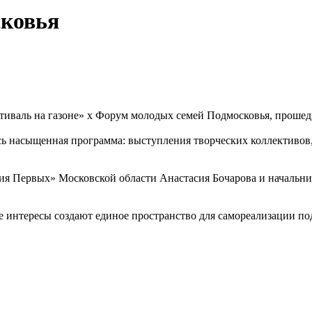
сковья
стиваль на газоне» х Форум молодых семей Подмосковья, проше
улась насыщенная программа: выступления творческих коллектив
ия Первых» Московской области Анастасия Бочарова и начальн
е интересы создают единое пространство для самореализации п