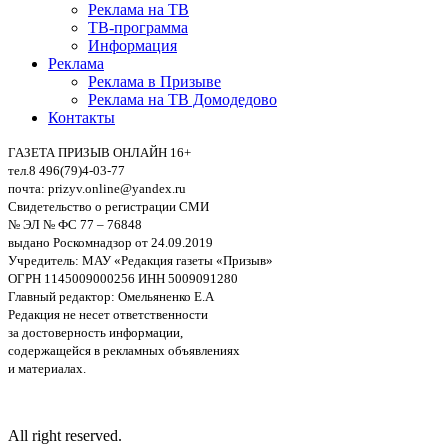
Реклама на ТВ
ТВ-программа
Информация
Реклама
Реклама в Призыве
Реклама на ТВ Домодедово
Контакты
ГАЗЕТА ПРИЗЫВ ОНЛАЙН 16+
тел.8 496(79)4-03-77
почта: prizyv.online@yandex.ru
Свидетельство о регистрации СМИ
№ ЭЛ № ФС 77 – 76848
выдано Роскомнадзор от 24.09.2019
Учредитель: МАУ «Редакция газеты «Призыв»
ОГРН 1145009000256 ИНН 5009091280
Главный редактор: Омельяненко Е.А
Редакция не несет ответственности
за достоверность информации,
содержащейся в рекламных объявлениях
и материалах.
All right reserved.