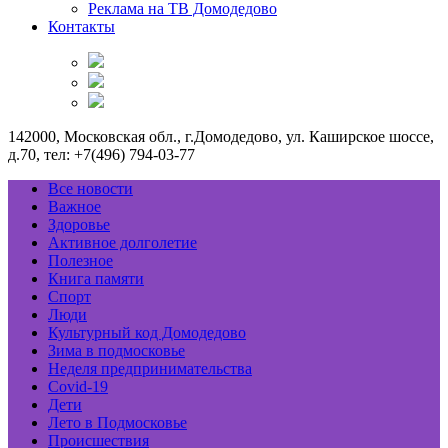
Реклама на ТВ Домодедово
Контакты
142000, Московская обл., г.Домодедово, ул. Каширское шоссе,
д.70, тел: +7(496) 794-03-77
Все новости
Важное
Здоровье
Активное долголетие
Полезное
Книга памяти
Спорт
Люди
Культурный код Домодедово
Зима в подмосковье
Неделя предпринимательства
Covid-19
Дети
Лето в Подмосковье
Происшествия