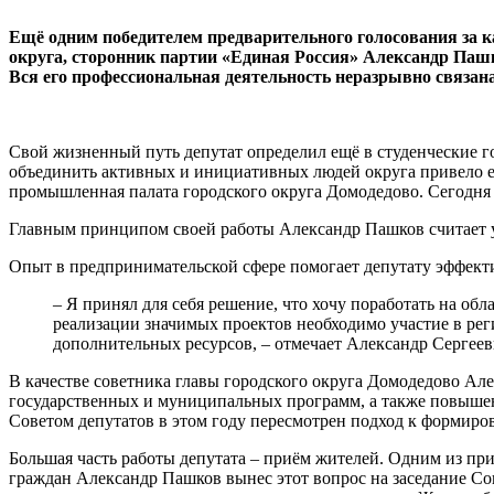
Ещё одним победителем предварительного голосования за к
округа, сторонник партии «Единая Россия» Александр Пашко
Вся его профессиональная деятельность неразрывно связан
Свой жизненный путь депутат определил ещё в студенческие г
объединить активных и инициативных людей округа привело ег
промышленная палата городского округа Домодедово. Сегодня о
Главным принципом своей работы Александр Пашков считает у
Опыт в предпринимательской сфере помогает депутату эффекти
– Я принял для себя решение, что хочу поработать на об
реализации значимых проектов необходимо участие в ре
дополнительных ресурсов, – отмечает Александр Сергееви
В качестве советника главы городского округа Домодедово Ал
государственных и муниципальных программ, а также повышен
Советом депутатов в этом году пересмотрен подход к формиро
Большая часть работы депутата – приём жителей. Одним из пр
граждан Александр Пашков вынес этот вопрос на заседание Сов