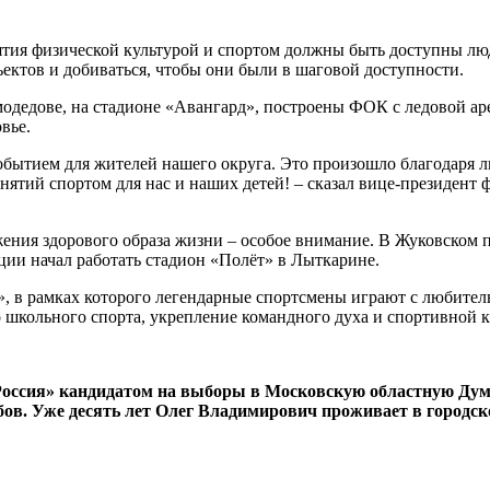
ятия физической культурой и спортом должны быть доступны люд
ектов и добиваться, чтобы они были в шаговой доступности.
омодедове, на стадионе «Авангард», построены ФОК с ледовой 
вье.
обытием для жителей нашего округа. Это произошло благодаря 
анятий спортом для нас и наших детей! – сказал вице-президент
жения здорового образа жизни – особое внимание. В Жуковском
ии начал работать стадион «Полёт» в Лыткарине.
», в рамках которого легендарные спортсмены играют с любител
о школьного спорта, укрепление командного духа и спортивной 
Россия» кандидатом на выборы в Московскую областную Дум
ов. Уже десять лет Олег Владимирович проживает в городск