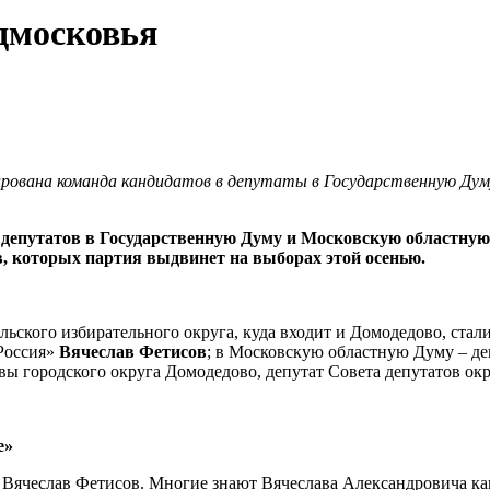
дмосковья
ирована команда кандидатов в депутаты в Государственную Дум
 депутатов в Государственную Думу и Московскую областную
в, которых партия выдвинет на выборах этой осенью.
ьского избирательного округа, куда входит и Домодедово, стал
Россия»
Вячеслав Фетисов
; в Московскую областную Думу – де
авы городского округа Домодедово, депутат Совета депутатов о
е»
Вячеслав Фетисов. Многие знают Вячеслава Александровича как