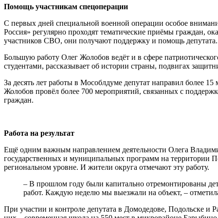
Помощь участникам спецоперации
С первых дней специальной военной операции особое внимани
Россия» регулярно проходят тематические приёмы граждан, ок
участников СВО, они получают поддержку и помощь депутата.
Большую работу Олег Жолобов ведёт и в сфере патриотическог
студентами, рассказывает об истории страны, подвигах защитн
За десять лет работы в Мособлдуме депутат направил более 15
Жолобов провёл более 700 мероприятий, связанных с поддержк
граждан.
Работа на результат
Ещё одним важным направлением деятельности Олега Владимир
государственных и муниципальных программ на территории Под
региональном уровне. И жители округа отмечают эту работу.
– В прошлом году были капитально отремонтированы дет
работ. Каждую неделю мы выезжали на объект, – отмет
При участии и контроле депутата в Домодедове, Подольске и 
них – современная школа на 550 мест в микрорайоне Барыбино 