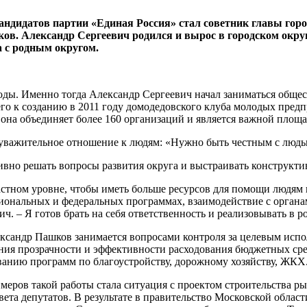
андидатов партии «Единая Россия» стал советник главы горо
в. Александр Сергеевич родился и вырос в городском округе
а с родным округом.
оды. Именно тогда Александр Сергеевич начал заниматься обще
о к созданию в 2011 году домодедовского клуба молодых предпр
на объединяет более 160 организаций и является важной площад
важительное отношение к людям: «Нужно быть честным с людьм
вно решать вопросы развития округа и выстраивать конструкти
ластном уровне, чтобы иметь больше ресурсов для помощи людям
гиональных и федеральных программах, взаимодействие с органа
ч. – Я готов брать на себя ответственность и реализовывать в 
ександр Пашков занимается вопросами контроля за целевым исп
ия прозрачности и эффективности расходования бюджетных сред
ванию программ по благоустройству, дорожному хозяйству, ЖКХ
имеров такой работы стала ситуация с проектом строительства
ета депутатов. В результате в правительство Московской облас