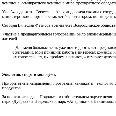
чемпиона, семикратного чемпиона мира, трёхкратного обладат
Уже 24 года жизнь Вячеслава Александровича связана с госуда
министерством спорта, восемь лет был сенатором, почти десять
Сегодня Вячеслав Фетисов возглавляет Всероссийское общество
Участие в предварительном голосовании было закономерным шаг
жителей.
– Для меня большая честь уже почти десять лет представ
с жителями. Мой принцип: работа в интересах команды и 
их голос слышат, их проблемы решают, – отмечает депут
Экология, спорт и молодёжь
Приоритетные направления программы кандидата – экология, сп
продуктов.
За последние годы в Подольском избирательном округе появил
парк «Дубрава» в Подольске и парк «Апаринки» в Ленинском г