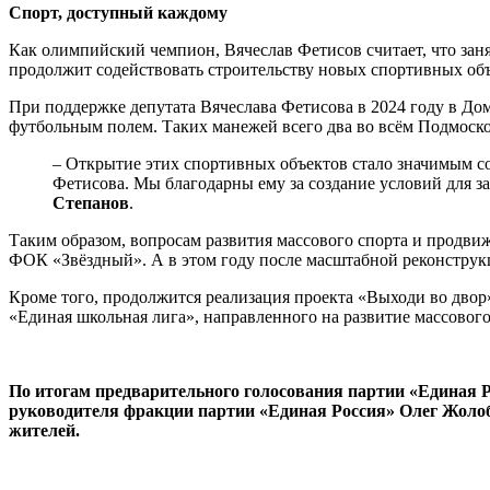
Спорт, доступный каждому
Как олимпийский чемпион, Вячеслав Фетисов считает, что зан
продолжит содействовать строительству новых спортивных объ
При поддержке депутата Вячеслава Фетисова в 2024 году в Д
футбольным полем. Таких манежей всего два во всём Подмоско
– Открытие этих спортивных объектов стало значимым с
Фетисова. Мы благодарны ему за создание условий для з
Степанов
.
Таким образом, вопросам развития массового спорта и продви
ФОК «Звёздный». А в этом году после масштабной реконструкц
Кроме того, продолжится реализация проекта «Выходи во двор
«Единая школьная лига», направленного на развитие массовог
По итогам предварительного голосования партии «Единая 
руководителя фракции партии «Единая Россия» Олег Жолоб
жителей.