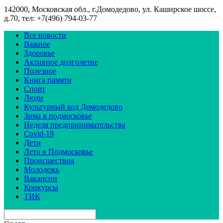
142000, Московская обл., г.Домодедово, ул. Каширское шоссе,
д.70, тел: +7(496) 794-03-77
Все новости
Важное
Здоровье
Активное долголетие
Полезное
Книга памяти
Спорт
Люди
Культурный код Домодедово
Зима в подмосковье
Неделя предпринимательства
Covid-19
Дети
Лето в Подмосковье
Происшествия
Молодежь
Вакансии
Конкурсы
ТИК