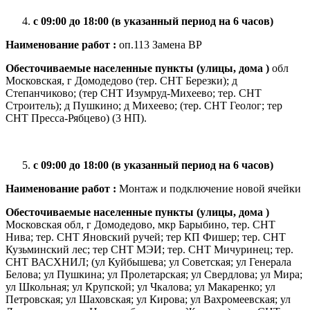
с 09:00 до 18:00 (в указанный период на 6 часов)
Наименование работ :
оп.113 Замена ВР
Обесточиваемые населенные пункты (улицы, дома )
обл
Московская, г Домодедово (тер. СНТ Березки); д
Степанчиково; (тер СНТ Изумруд-Михеево; тер. СНТ
Строитель); д Пушкино; д Михеево; (тер. СНТ Геолог; тер
СНТ Пресса-Рябцево) (3 НП).
с 09:00 до 18:00 (в указанный период на 6 часов)
Наименование работ :
Монтаж и подключение новой ячейки
Обесточиваемые населенные пункты (улицы, дома )
Московская обл, г Домодедово, мкр Барыбино, тер. СНТ
Нива; тер. СНТ Яновский ручей; тер КП Фишер; тер. СНТ
Кузьминский лес; тер СНТ МЭИ; тер. СНТ Мичуринец; тер.
СНТ ВАСХНИЛ; (ул Куйбышева; ул Советская; ул Генерала
Белова; ул Пушкина; ул Пролетарская; ул Свердлова; ул Мира;
ул Школьная; ул Крупской; ул Чкалова; ул Макаренко; ул
Петровская; ул Шаховская; ул Кирова; ул Вахромеевская; ул