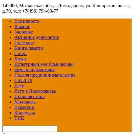
142000, Московская обл., г.Домодедово, ул. Каширское шоссе,
д.70, тел: +7(496) 794-03-77
Все новости
Важное
Здоровье
Активное долголетие
Полезное
Книга памяти
Спорт
Люди
Культурный код Домодедово
Зима в подмосковье
Неделя предпринимательства
Covid-19
Дети
Лето в Подмосковье
Происшествия
Молодежь
Вакансии
Конкурсы
ТИК