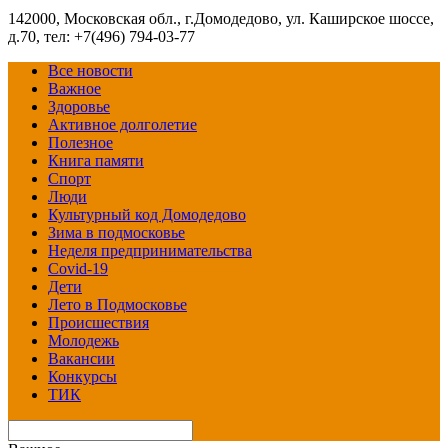
142000, Московская обл., г.Домодедово, ул. Каширское шоссе,
д.70, тел: +7(496) 794-03-77
Все новости
Важное
Здоровье
Активное долголетие
Полезное
Книга памяти
Спорт
Люди
Культурный код Домодедово
Зима в подмосковье
Неделя предпринимательства
Covid-19
Дети
Лето в Подмосковье
Происшествия
Молодежь
Вакансии
Конкурсы
ТИК