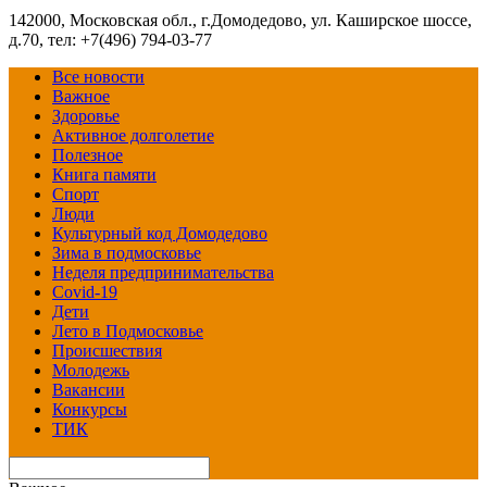
142000, Московская обл., г.Домодедово, ул. Каширское шоссе,
д.70, тел: +7(496) 794-03-77
Все новости
Важное
Здоровье
Активное долголетие
Полезное
Книга памяти
Спорт
Люди
Культурный код Домодедово
Зима в подмосковье
Неделя предпринимательства
Covid-19
Дети
Лето в Подмосковье
Происшествия
Молодежь
Вакансии
Конкурсы
ТИК