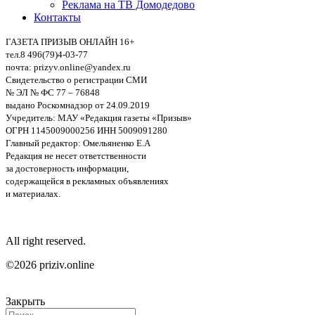
Реклама на ТВ Домодедово
Контакты
ГАЗЕТА ПРИЗЫВ ОНЛАЙН 16+
тел.8 496(79)4-03-77
почта: prizyv.online@yandex.ru
Свидетельство о регистрации СМИ
№ ЭЛ № ФС 77 – 76848
выдано Роскомнадзор от 24.09.2019
Учредитель: МАУ «Редакция газеты «Призыв»
ОГРН 1145009000256 ИНН 5009091280
Главный редактор: Омельяненко Е.А
Редакция не несет ответственности
за достоверность информации,
содержащейся в рекламных объявлениях
и материалах.
All right reserved.
©2026 priziv.online
Закрыть