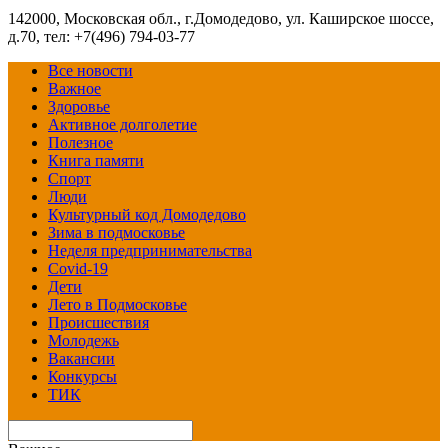
142000, Московская обл., г.Домодедово, ул. Каширское шоссе,
д.70, тел: +7(496) 794-03-77
Все новости
Важное
Здоровье
Активное долголетие
Полезное
Книга памяти
Спорт
Люди
Культурный код Домодедово
Зима в подмосковье
Неделя предпринимательства
Covid-19
Дети
Лето в Подмосковье
Происшествия
Молодежь
Вакансии
Конкурсы
ТИК