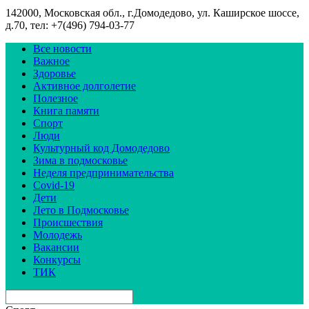
142000, Московская обл., г.Домодедово, ул. Каширское шоссе,
д.70, тел: +7(496) 794-03-77
Все новости
Важное
Здоровье
Активное долголетие
Полезное
Книга памяти
Спорт
Люди
Культурный код Домодедово
Зима в подмосковье
Неделя предпринимательства
Covid-19
Дети
Лето в Подмосковье
Происшествия
Молодежь
Вакансии
Конкурсы
ТИК