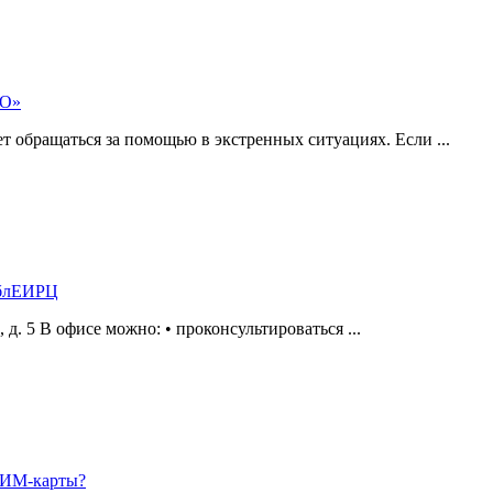
МО»
 обращаться за помощью в экстренных ситуациях. Если ...
ОблЕИРЦ
а, д. 5 В офисе можно: • проконсультироваться ...
 СИМ-карты?