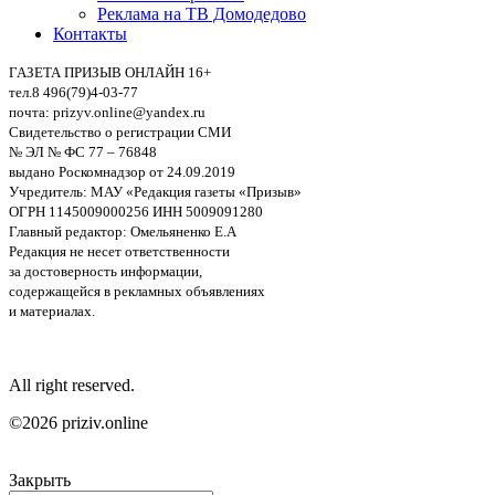
Реклама на ТВ Домодедово
Контакты
ГАЗЕТА ПРИЗЫВ ОНЛАЙН 16+
тел.8 496(79)4-03-77
почта: prizyv.online@yandex.ru
Свидетельство о регистрации СМИ
№ ЭЛ № ФС 77 – 76848
выдано Роскомнадзор от 24.09.2019
Учредитель: МАУ «Редакция газеты «Призыв»
ОГРН 1145009000256 ИНН 5009091280
Главный редактор: Омельяненко Е.А
Редакция не несет ответственности
за достоверность информации,
содержащейся в рекламных объявлениях
и материалах.
All right reserved.
©2026 priziv.online
Закрыть