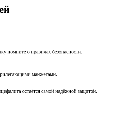
ей
лку помните о правилах безопасности.
 прилегающими манжетами.
нцефалита остаётся самой надёжной защитой.