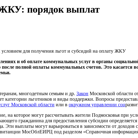
 ЖКУ: порядок выплат
 условием для получения льгот и субсидий на оплату ЖКУ
ниях и об оплате коммунальных услуг в органы социально
 после полной оплаты коммунальных счетов. Это касается в
емьи.
етеранам, многодетным семьям и др.
Закон
Московской области от
ет категории льготников и виды поддержки. Вопросы предостав
услуг Московской области
или в
окружном управлении соц
разви
бие, на которое могут рассчитывать жители Подмосковья при ус
ающего гражданина для предоставления субсидии определяется 
да. Эти выплаты могут варьироваться в зависимости от доходов
и квитанции МосОблЕИРЦ под разделом «Справочная информация