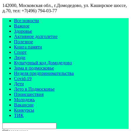
142000, Московская обл., г.Домодедово, ул. Каширское шоссе,
д.70, тел: +7(496) 794-03-77
Все новости
Важное
Здоровье
Активное долголетие
Полезное
Книга памяти
Спорт
Люди
Культурный код Домодедово
Зима в подмосковье
Неделя предпринимательства
Covid-19
Дети
Лето в Подмосковье
Происшествия
Молодежь
Вакансии
Конкурсы
ТИК