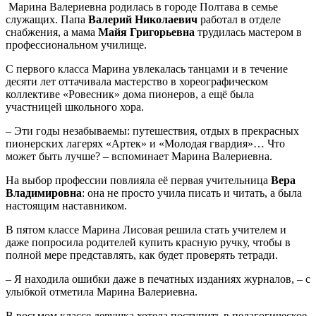
Марина Валериевна родилась в городе Полтава в семье
служащих. Папа
Валерий Николаевич
работал в отделе
снабжения, а мама
Майя Григорьевна
трудилась мастером в
профессиональном училище.
С первого класса Марина увлекалась танцами и в течение
десяти лет оттачивала мастерство в хореографическом
коллективе «Ровесник» дома пионеров, а ещё была
участницей школьного хора.
– Эти годы незабываемы: путешествия, отдых в прекрасных
пионерских лагерях «Артек» и «Молодая гвардия»… Что
может быть лучше? – вспоминает Марина Валериевна.
На выбор профессии повлияла её первая учительница
Вера
Владимировна
: она не просто учила писать и читать, а была
настоящим наставником.
В пятом классе Марина Лисовая решила стать учителем и
даже попросила родителей купить красную ручку, чтобы в
полной мере представлять, как будет проверять тетради.
– Я находила ошибки даже в печатных изданиях журналов, – с
улыбкой отметила Марина Валериевна.
В восьмом классе девушка хотела поступить в педагогическое