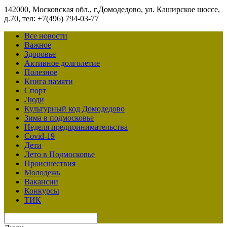
142000, Московская обл., г.Домодедово, ул. Каширское шоссе,
д.70, тел: +7(496) 794-03-77
Все новости
Важное
Здоровье
Активное долголетие
Полезное
Книга памяти
Спорт
Люди
Культурный код Домодедово
Зима в подмосковье
Неделя предпринимательства
Covid-19
Дети
Лето в Подмосковье
Происшествия
Молодежь
Вакансии
Конкурсы
ТИК