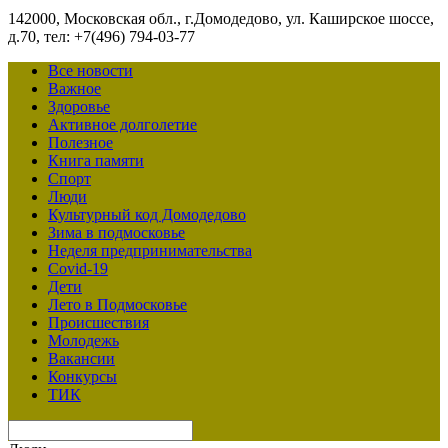
142000, Московская обл., г.Домодедово, ул. Каширское шоссе,
д.70, тел: +7(496) 794-03-77
Все новости
Важное
Здоровье
Активное долголетие
Полезное
Книга памяти
Спорт
Люди
Культурный код Домодедово
Зима в подмосковье
Неделя предпринимательства
Covid-19
Дети
Лето в Подмосковье
Происшествия
Молодежь
Вакансии
Конкурсы
ТИК