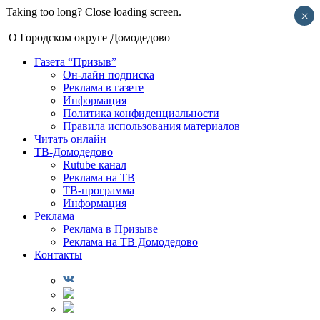
Taking too long? Close loading screen.
×
О Городском округе Домодедово
Газета “Призыв”
Он-лайн подписка
Реклама в газете
Информация
Политика конфиденциальности
Правила использования материалов
Читать онлайн
ТВ-Домодедово
Rutube канал
Реклама на ТВ
ТВ-программа
Информация
Реклама
Реклама в Призыве
Реклама на ТВ Домодедово
Контакты