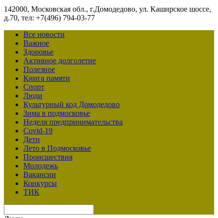
142000, Московская обл., г.Домодедово, ул. Каширское шоссе,
д.70, тел: +7(496) 794-03-77
Все новости
Важное
Здоровье
Активное долголетие
Полезное
Книга памяти
Спорт
Люди
Культурный код Домодедово
Зима в подмосковье
Неделя предпринимательства
Covid-19
Дети
Лето в Подмосковье
Происшествия
Молодежь
Вакансии
Конкурсы
ТИК