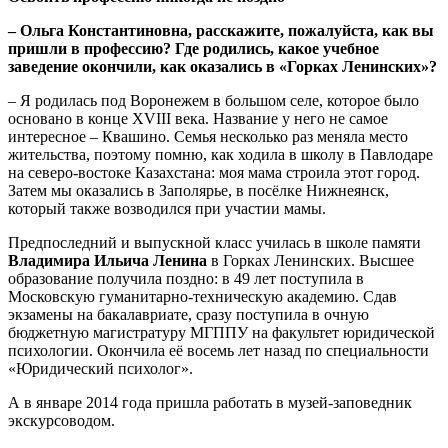
– Ольга Константиновна, расскажите, пожалуйста, как вы
пришли в профессию? Где родились, какое учебное
заведение окончили, как оказались в «Горках Ленинских»?
– Я родилась под Воронежем в большом селе, которое было
основано в конце XVIII века. Название у него не самое
интересное – Квашино. Семья несколько раз меняла место
жительства, поэтому помню, как ходила в школу в Павлодаре
на северо-востоке Казахстана: моя мама строила этот город.
Затем мы оказались в Заполярье, в посёлке Нижнеянск,
который также возводился при участии мамы.
Предпоследний и выпускной класс училась в школе памяти
Владимира Ильича Ленина
в Горках Ленинских. Высшее
образование получила поздно: в 49 лет поступила в
Московскую гуманитарно-техническую академию. Сдав
экзамены на бакалавриате, сразу поступила в очную
бюджетную магистратуру МГППУ на факультет юридической
психологии. Окончила её восемь лет назад по специальности
«Юридический психолог».
А в январе 2014 года пришла работать в музей-заповедник
экскурсоводом.