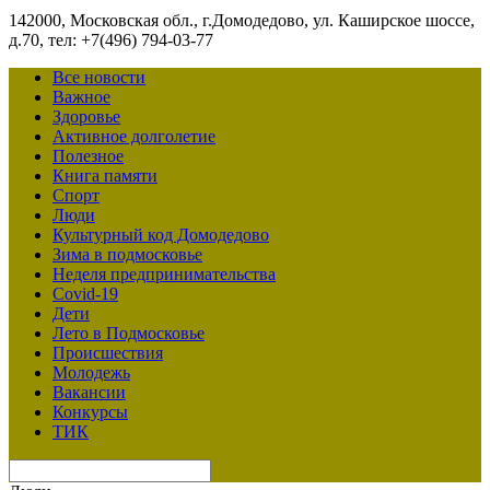
142000, Московская обл., г.Домодедово, ул. Каширское шоссе,
д.70, тел: +7(496) 794-03-77
Все новости
Важное
Здоровье
Активное долголетие
Полезное
Книга памяти
Спорт
Люди
Культурный код Домодедово
Зима в подмосковье
Неделя предпринимательства
Covid-19
Дети
Лето в Подмосковье
Происшествия
Молодежь
Вакансии
Конкурсы
ТИК