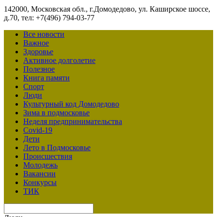
142000, Московская обл., г.Домодедово, ул. Каширское шоссе,
д.70, тел: +7(496) 794-03-77
Все новости
Важное
Здоровье
Активное долголетие
Полезное
Книга памяти
Спорт
Люди
Культурный код Домодедово
Зима в подмосковье
Неделя предпринимательства
Covid-19
Дети
Лето в Подмосковье
Происшествия
Молодежь
Вакансии
Конкурсы
ТИК