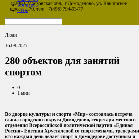
142000, Московская обл., г.Домодедово, ул. Каширское
Конкурсы
шоссе, д.70, тел: +7(496) 794-03-77
ТИК
Люди
16.08.2025
280 объектов для занятий
спортом
0
1 мин
Во дворце культуры и спорта «Мир» состоялась встреча
главы городского округа Домодедово, секретаря местного
отделения Всероссийской политической партии «Единая
Россия» Евгении Хрусталевой со спортсменами, тренерами
кто каждый день делает спорт в Домодедове доступным и