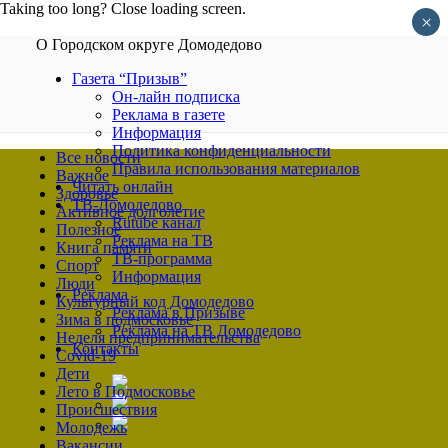
Taking too long? Close loading screen.
×
О Городском округе Домодедово
Газета “Призыв”
Он-лайн подписка
Реклама в газете
Информация
Политика конфиденциальности
Все новости
Правила использования материалов
Важное
Читать онлайн
Здоровье
ТВ-Домодедово
Активное долголетие
Rutube канал
Полезное
Реклама на ТВ
Книга памяти
ТВ-программа
Спорт
Информация
Люди
Реклама
Культурный код Домодедово
Реклама в Призыве
Зима в подмосковье
Реклама на ТВ Домодедово
Неделя предпринимательства
Контакты
Covid-19
Дети
Лето в Подмосковье
Происшествия
Молодежь
Вакансии