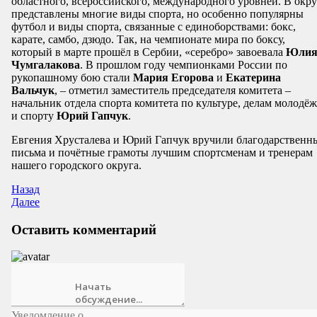
областного, всероссийского, международного уровней. В окру
представлены многие виды спорта, но особенно популярны
футбол и виды спорта, связанные с единоборствами: бокс,
карате, самбо, дзюдо. Так, на чемпионате мира по боксу,
который в марте прошёл в Сербии, «серебро» завоевала
Юли
Чумгалакова
. В прошлом году чемпионками России по
рукопашному бою стали
Мария Егорова
и
Екатерина
Вальчук
, – отметил заместитель председателя комитета –
начальник отдела спорта комитета по культуре, делам молодё
и спорту
Юрий Гапчук
.
Евгения Хрусталева и Юрий Гапчук вручили благодарственн
письма и почётные грамоты лучшим спортсменам и тренерам
нашего городского округа.
Назад
Далее
Оставить комментарий
Уведомление о