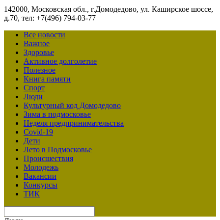
142000, Московская обл., г.Домодедово, ул. Каширское шоссе,
д.70, тел: +7(496) 794-03-77
Все новости
Важное
Здоровье
Активное долголетие
Полезное
Книга памяти
Спорт
Люди
Культурный код Домодедово
Зима в подмосковье
Неделя предпринимательства
Covid-19
Дети
Лето в Подмосковье
Происшествия
Молодежь
Вакансии
Конкурсы
ТИК