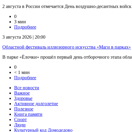
2 августа в России отмечается День воздушно-десантных войск
0
3 мин
Подробнее
3 августа 2026 | 20:00
Областной фестиваль иллюзорного искусства «Маги в парках»
В парке «Ёлочки» прошёл первый день отборочного этапа облас
0
< 1 мин
Подробнее
Все новости
Важное
Здоровье
Активное долголетие
Полезное
Книга памяти
Спорт
Люди
Культурный код Домодедово