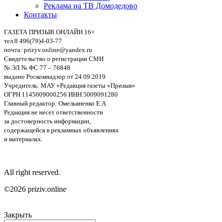
Реклама на ТВ Домодедово
Контакты
ГАЗЕТА ПРИЗЫВ ОНЛАЙН 16+
тел.8 496(79)4-03-77
почта: prizyv.online@yandex.ru
Свидетельство о регистрации СМИ
№ ЭЛ № ФС 77 – 76848
выдано Роскомнадзор от 24.09.2019
Учредитель: МАУ «Редакция газеты «Призыв»
ОГРН 1145009000256 ИНН 5009091280
Главный редактор: Омельяненко Е.А
Редакция не несет ответственности
за достоверность информации,
содержащейся в рекламных объявлениях
и материалах.
All right reserved.
©2026 priziv.online
Закрыть