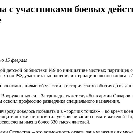
ча с участниками боевых дейс
е
о 15 февраля
кой детской библиотеки №9 по инициативе местных партийцев со
ных сил РФ, участник выполнения интернационального долга в
и воспоминаниями об участии в исторических событиях, связан
 Вооруженных сил. За тринадцать лет службы в армии Овчаров п
м освоил профессию разведчика специального назначения.
вчарову довелось побывать и в «горячих точках» – во время во
ридцати лет жизни посвятил увековечиванию памяти жителей По
вековечены имена более 330 тысяч жителей.
ми Отечества, – это возможность отдать дань уважения их муже