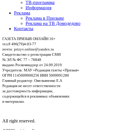
ТВ-программа
Информация
Реклама
Реклама в Призыве
Реклама на ТВ Домодедово
Контакты
ГАЗЕТА ПРИЗЫВ ОНЛАЙН 16+
тел.8 496(79)4-03-77
почта: prizyv.online@yandex.ru
Свидетельство о регистрации СМИ
№ ЭЛ № ФС 77 – 76848
выдано Роскомнадзор от 24.09.2019
Учредитель: МАУ «Редакция газеты «Призыв»
ОГРН 1145009000256 ИНН 5009091280
Главный редактор: Омельяненко Е.А
Редакция не несет ответственности
за достоверность информации,
содержащейся в рекламных объявлениях
и материалах.
All right reserved.