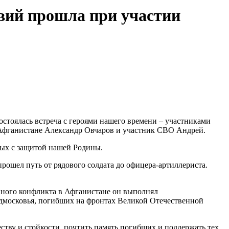
твий прошла при участии
стоялась встреча с героями нашего времени – участниками
 Афганистане Александр Овчаров и участник СВО Андрей.
ных с защитой нашей Родины.
рошел путь от рядового солдата до офицера-артиллериста.
енного конфликта в Афганистане он выполнял
дмосковья, погибших на фронтах Великой Отечественной
ству и стойкости, почтить память погибших и поддержать тех,