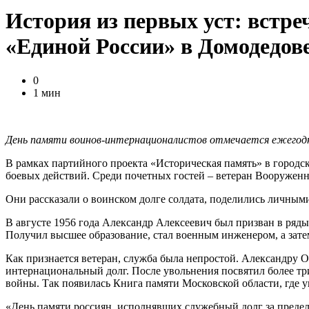
История из первых уст: встре
«Единой России» в Домодедов
0
1 мин
День памяти воинов-интернационалистов отмечается ежегодн
В рамках партийного проекта «Историческая память» в городс
боевых действий. Среди почетных гостей – ветеран Вооружен
Они рассказали о воинском долге солдата, поделились личным
В августе 1956 года Александр Алексеевич был призван в ряды
Получил высшее образование, стал военным инженером, а зате
Как признается ветеран, служба была непростой. Александру О
интернациональный долг. После увольнения посвятил более т
войны. Так появилась Книга памяти Московской области, где у
«День памяти россиян, исполнявших служебный долг за предела