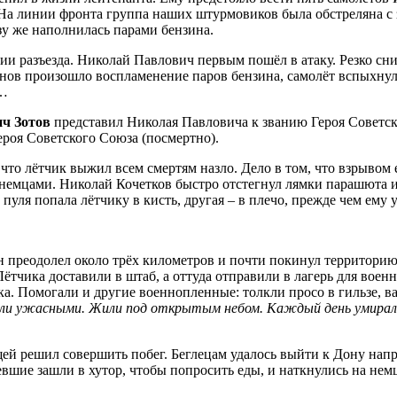
а линии фронта группа наших штурмовиков была обстреляна с з
зу же наполнилась парами бензина.
разъезда. Николай Павлович первым пошёл в атаку. Резко снизи
нов произошло воспламенение паров бензина, самолёт вспыхнул 
ю…
ч Зотов
представил Николая Павловича к званию Героя Советс
ероя Советского Союза (посмертно).
то лётчик выжил всем смертям назло. Дело в том, что взрывом е
емцами. Николай Кочетков быстро отстегнул лямки парашюта и б
пуля попала лётчику в кисть, другая – в плечо, прежде чем ему у
н преодолел около трёх километров и почти покинул территорию,
тчика доставили в штаб, а оттуда отправили в лагерь для воен
а. Помогали и другие военнопленные: толкли просо в гильзе, ва
ыли ужасными. Жили под открытым небом. Каждый день умирали 
ей решил совершить побег. Беглецам удалось выйти к Дону напр
евшие зашли в хутор, чтобы попросить еды, и наткнулись на нем