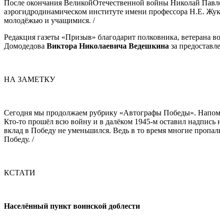
После окончания ВеликойОтечественной войны Николай Павло
аэрогидродинамическом институте имени профессора Н.Е. Жуков
молодёжью и учащимися. /
Редакция газеты «Призыв» благодарит полковника, ветерана в
Домодедова
Виктора Николаевича Ведешкина
за предоставл
НА ЗАМЕТКУ
Сегодня мы продолжаем рубрику «Автографы Победы». Напомним
Кто-то прошёл всю войну и в далёком 1945-м оставил надпись 
вклад в Победу не уменьшился. Ведь в то время многие пропал
Победу. /
КСТАТИ
Населённый пункт воинской доблести