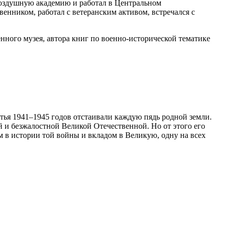
оздушную академию и работал в Центральном
енником, работал с ветеранским активом, встречался с
нного музея, автора книг по военно-исторической тематике
тья 1941–1945 годов отстаивали каждую пядь родной земли.
й и безжалостной Великой Отечественной. Но от этого его
ом в истории той войны и вкладом в Великую, одну на всех