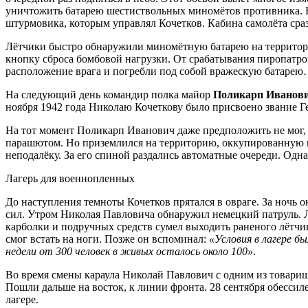
уничтожить батарею шестиствольных миномётов противника. Н
штурмовика, которым управлял Кочетков. Кабина самолёта сра
Лётчики быстро обнаружили миномётную батарею на территории 
кнопку сброса бомбовой нагрузки. От срабатывания пиропатро
расположение врага и погребли под собой вражескую батаре
На следующий день командир полка майор
Поликарп Иванови
ноября 1942 года Николаю Кочеткову было присвоено звание Г
На тот момент Поликарп Иванович даже предположить не мог, ч
парашютом. Но приземлился на территорию, оккупированную н
неподалёку. За его спиной раздались автоматные очереди. Одна 
Лагерь для военнопленных
До наступления темноты Кочетков прятался в овраге. За ночь о
сил. Утром Николая Павловича обнаружил немецкий патруль. Лё
карболки и подручных средств сумел выходить раненого лётчик
смог встать на ноги. Позже он вспоминал:
«Условия в лагере б
недели от 300 человек в живых осталось около 100»
.
Во время смены караула Николай Павлович с одним из товарищ
Пошли дальше на восток, к линии фронта. 28 сентября обессил
лагере.