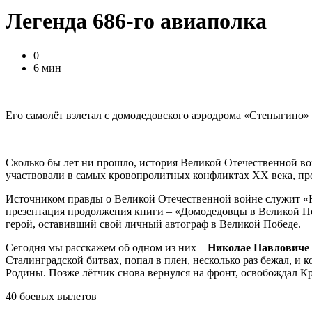
Легенда 686-го авиаполка
0
6 мин
Его самолёт взлетал с домодедовского аэродрома «Степыгино» 
Сколько бы лет ни прошло, история Великой Отечественной вой
участвовали в самых кровопролитных конфликтах ХХ века, пр
Источником правды о Великой Отечественной войне служит «Кн
презентация продолжения книги – «Домодедовцы в Великой Поб
герой, оставивший свой личный автограф в Великой Победе.
Сегодня мы расскажем об одном из них –
Николае Павловиче
Сталинградской битвах, попал в плен, несколько раз бежал, и к
Родины. Позже лётчик снова вернулся на фронт, освобождал К
40 боевых вылетов