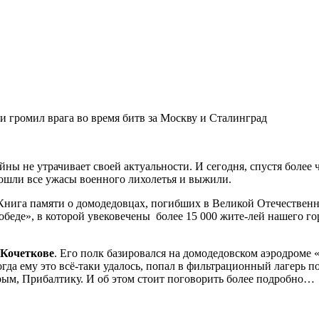
и громил врага во время битв за Москву и Сталинград
ны не утрачивает своей актуальности. И сегодня, спустя более 
ошли все ужасы военного лихолетья и выжили.
ига памяти о домодедовцах, погибших в Великой Отечественной
еде», в которой увековечены более 15 000 жите-лей нашего гор
 Кочеткове
. Его полк базировался на домодедовском аэродроме 
огда ему это всё-таки удалось, попал в фильтрационный лагерь п
рым, Прибалтику. И об этом стоит поговорить более подробно…