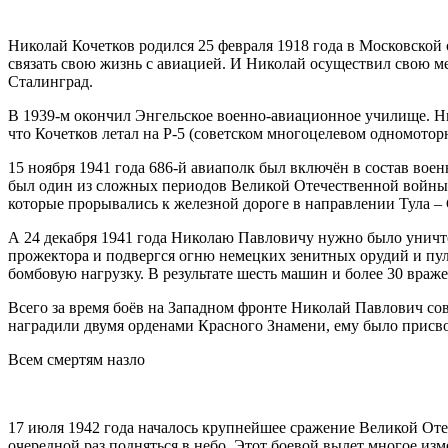
Николай Кочетков родился 25 февраля 1918 года в Московской о
связать свою жизнь с авиацией. И Николай осуществил свою ме
Сталинград.
В 1939-м окончил Энгельское военно-авиационное училище. Ни
что Кочетков летал на Р-5 (советском многоцелевом одномотор
15 ноября 1941 года 686-й авиаполк был включён в состав во
был один из сложных периодов Великой Отечественной войны: 
которые прорывались к железной дороге в направлении Тула –
А 24 декабря 1941 года Николаю Павловичу нужно было уничто
прожектора и подвергся огню немецких зенитных орудий и пу
бомбовую нагрузку. В результате шесть машин и более 30 враж
Всего за время боёв на Западном фронте Николай Павлович со
наградили двумя орденами Красного Знамени, ему было присво
Всем смертям назло
17 июля 1942 года началось крупнейшее сражение Великой Отеч
очередной раз подняться в небо. Этот боевой вылет многое из