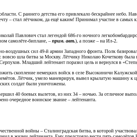
бласти. С раннего детства его привлекало бескрайнее небо. Нав
чту – стал лётчиком, да ещё каким! Принимал участие в самых 
колай Павлович стал легендой 686-го ночного легкобомбардиро
ном самолёте-биплане, –
прим. авт.
), а позже – на Ил-2.
енно-воздушных сил 49-й армии Западного фронта. Полк базиров
вовсю шла битва за Москву. Лётчику Николаю Кочеткову была по
 Серпухов. Младший лейтенант поразил цель и вернулся в «Степ
жить скопление немецких войск в селе Высокиничи Калужской о
лемётов. Лётчик, умело маневрируя, вывел крылатую машину к 
еских солдат были уничтожены.
вершил 40 боевых вылетов, из них 34 – ночью. За отличное вып
ено очередное воинское звание – лейтенанта.
ественной войны – Сталинградская битва, в которой участвовал 
менил в жизни лейтенанта. Ему предстояло вести пять самолётов