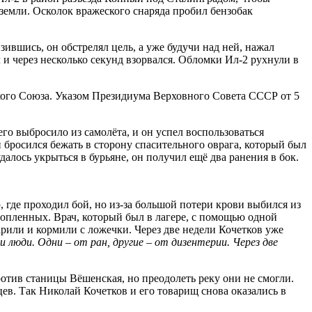
емли. Осколок вражеского снаряда пробил бензобак
вшись, он обстрелял цель, а уже будучи над ней, нажал
и через несколько секунд взорвался. Обломки Ил-2 рухнули в
кого Союза. Указом Президиума Верховного Совета СССР от 5
го выбросило из самолёта, и он успел воспользоваться
росился бежать в сторону спасительного оврага, который был
далось укрыться в бурьяне, он получил ещё два ранения в бок.
 где проходил бой, но из-за большой потери крови выбился из
нопленных. Врач, который был в лагере, с помощью одной
рили и кормили с ложечки. Через две недели Кочетков уже
люди. Одни – от ран, другие – от дизентерии. Через две
отив станицы Вёшенская, но преодолеть реку они не смогли.
цев. Так Николай Кочетков и его товарищ снова оказались в