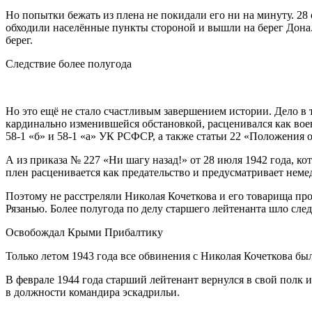
Но попытки бежать из плена не покидали его ни на минуту. 28
обходили населённые пункты стороной и вышли на берег Дона.
берег.
Следствие более полугода
Но это ещё не стало счастливым завершением истории. Дело в 
кардинально изменившейся обстановкой, расценивался как воен
58-1 «б» и 58-1 «а» УК РСФСР, а также статьи 22 «Положения 
А из приказа № 227 «Ни шагу назад!» от 28 июля 1942 года,
плен расценивается как предательство и предусматривает неме
Поэтому не расстреляли Николая Кочеткова и его товарища про
Рязанью. Более полугода по делу старшего лейтенанта шло след
Освобождал Крыми Прибалтику
Только летом 1943 года все обвинения с Николая Кочеткова бы
В феврале 1944 года старший лейтенант вернулся в свой полк
в должности командира эскадрильи.