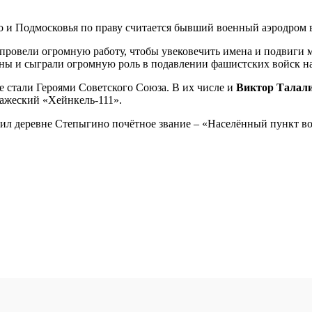
о и Подмосковья по праву считается бывший военный аэродром 
провели огромную работу, чтобы увековечить имена и подвиги 
йны и сыграли огромную роль в подавлении фашистских войск н
е стали Героями Советского Союза. В их числе и
Виктор Талал
ражеский «Хейнкель-111».
ил деревне Степыгино почётное звание – «Населённый пункт во