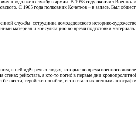
вич продолжил службу в армии. В 1958 году окончил Военно-в
ского. С 1965 года полковник Кочетков – в запасе. Был обществ
оенной службы, сотрудника домодедовского историко-художестве
енный материал и консультацию во время подготовки материала.
, в ней идёт речь о людях, которые во время военного лихоле
на стенах рейхстага, а кто-то погиб в первые дни кровопролитно
и без вести, геройски погибли, и это стало их личным автограф