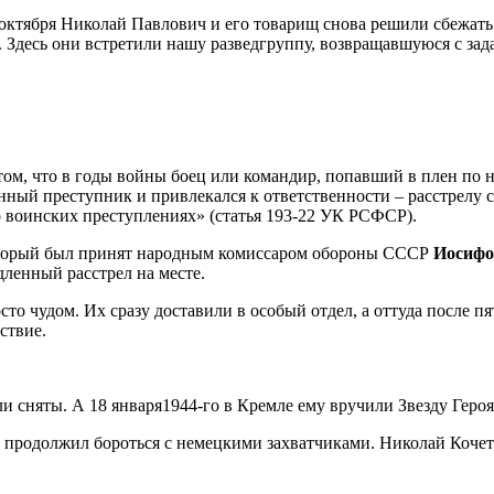
 октября Николай Павлович и его товарищ снова решили сбежать.
 Здесь они встретили нашу разведгруппу, возвращавшуюся с зад
том, что в годы войны боец или командир, попавший в плен по не
ный преступник и привлекался к ответственности – расстрелу с
о воинских преступлениях» (статья 193-22 УК РСФСР).
 который был принят народным комиссаром обороны СССР
Иосифо
дленный расстрел на месте.
сто чудом. Их сразу доставили в особый отдел, а оттуда после 
ствие.
ли сняты. А 18 января1944-го в Кремле ему вручили Звезду Геро
 и продолжил бороться с немецкими захватчиками. Николай Кочет