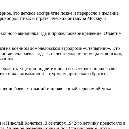
ерное, это детское восприятие позже и переросло в желание
кровопролитных и стратегических битвах за Москву и
вочного авиаполка, где и прошёл боевое крещение. Отметим,
ался на военном домодедовском аэродроме «Степыгино». Это
ставлена боевая задача: нанести удар по немецким войскам,
ыгино».
бласти. Ещё при подлёте к цели его самолёт попал в свет
цели и дал возможность штурману прицельно сбросить
олнение боевых заданий и проявленный героизм лётчика
и Николай Кочетков. 3 сентября 1942-го лётчику предстояло в
 Ил-2 в район разъезда Конный под Сталинградом, чтобы