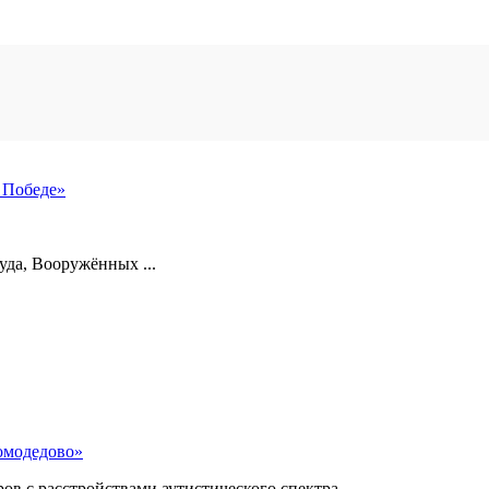
 Победе»
уда, Вооружённых ...
омодедово»
 с расстройствами аутистического спектра, ...