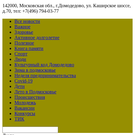
142000, Московская обл., г.Домодедово, ул. Каширское шоссе,
д.70, тел: +7(496) 794-03-77
Все новости
Важное
Здоровье
Активное долголетие
Полезное
Книга памяти
Спорт
Люди
Культурный код Домодедово
Зима в подмосковье
Неделя предпринимательства
Covid-19
Дети
Лето в Подмосковье
Происшествия
Молодежь
Вакансии
Конкурсы
ТИК