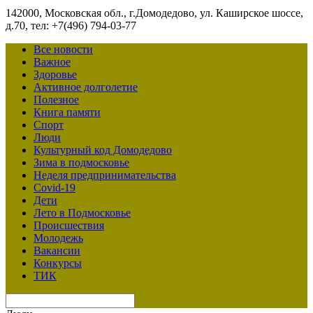
142000, Московская обл., г.Домодедово, ул. Каширское шоссе,
д.70, тел: +7(496) 794-03-77
Все новости
Важное
Здоровье
Активное долголетие
Полезное
Книга памяти
Спорт
Люди
Культурный код Домодедово
Зима в подмосковье
Неделя предпринимательства
Covid-19
Дети
Лето в Подмосковье
Происшествия
Молодежь
Вакансии
Конкурсы
ТИК