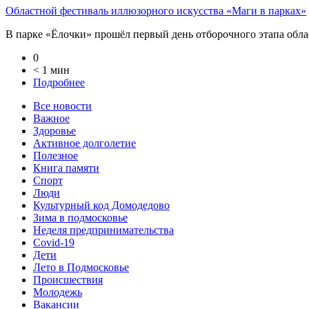
Областной фестиваль иллюзорного искусства «Маги в парках»
В парке «Ёлочки» прошёл первый день отборочного этапа облас
0
< 1 мин
Подробнее
Все новости
Важное
Здоровье
Активное долголетие
Полезное
Книга памяти
Спорт
Люди
Культурный код Домодедово
Зима в подмосковье
Неделя предпринимательства
Covid-19
Дети
Лето в Подмосковье
Происшествия
Молодежь
Вакансии