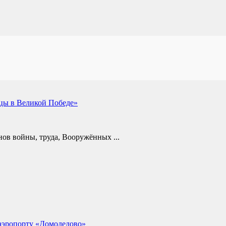
цы в Великой Победе»
ов войны, труда, Вооружённых ...
 аэропорту «Домодедово»