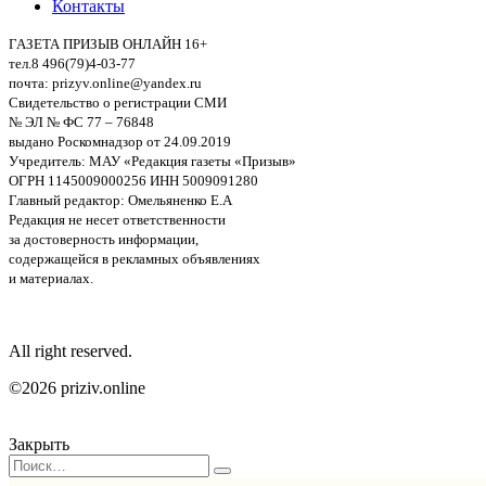
Контакты
ГАЗЕТА ПРИЗЫВ ОНЛАЙН 16+
тел.8 496(79)4-03-77
почта: prizyv.online@yandex.ru
Свидетельство о регистрации СМИ
№ ЭЛ № ФС 77 – 76848
выдано Роскомнадзор от 24.09.2019
Учредитель: МАУ «Редакция газеты «Призыв»
ОГРН 1145009000256 ИНН 5009091280
Главный редактор: Омельяненко Е.А
Редакция не несет ответственности
за достоверность информации,
содержащейся в рекламных объявлениях
и материалах.
All right reserved.
©2026 priziv.online
Закрыть