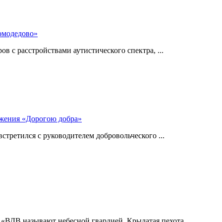
омодедово»
 с расстройствами аутистического спектра, ...
ижения «Дорогою добра»
стретился с руководителем добровольческого ...
 «ВДВ называют небесной гвардией. Крылатая пехота ...