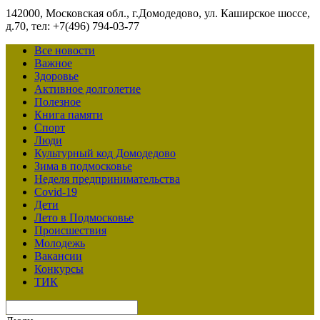
142000, Московская обл., г.Домодедово, ул. Каширское шоссе,
д.70, тел: +7(496) 794-03-77
Все новости
Важное
Здоровье
Активное долголетие
Полезное
Книга памяти
Спорт
Люди
Культурный код Домодедово
Зима в подмосковье
Неделя предпринимательства
Covid-19
Дети
Лето в Подмосковье
Происшествия
Молодежь
Вакансии
Конкурсы
ТИК