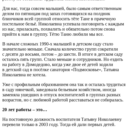
Для нас, тогда совсем малышей, было самым ответственным
делом по пятницам под запах готовящихся на полдник
блинчиков всей группой относить тёте Тане в прачечную
постельное бельё. Николаевна успевала поговорить с каждым
из нас, приласкать, похвалить и обязательно потом снова
прийти к нам в группу. Тётю Таню любили мы все.
В начале сложных 1990-х малышей в детском саду стало
значительно меньше. Сначала количество групп сократили
с десяти до восьми, потом – до шести. В итоге в детском саду
осталось пять групп. Стало меньше и сотрудников. Но ездить
на работу в Домодедово, когда уже двое её детей ходили
в детский сад в посёлке санатория «Подмосковье», Татьяна
Николаевна не хотела.
Уже с профильным образованием она так и осталась трудиться
в саду нянечкой, заведовала бельевым хозяйством, иногда
заменяла ушедших в отпуск воспитателей в группах разных
возрастов, но с любимой работой расставаться не собиралась.
20 лет работы – это…
На постоянную должность воспитателя Татьяну Николаевну
перевели только в 2003 году. Тогда ей дали первых детей.