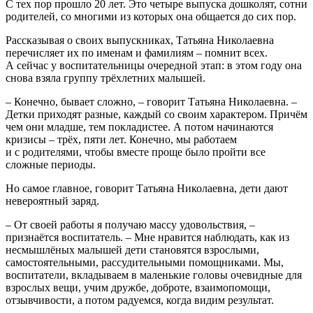
С тех пор прошло 20 лет. Это четыре выпуска дошколят, сотни
родителей, со многими из которых она общается до сих пор.
Рассказывая о своих выпускниках, Татьяна Николаевна
перечисляет их по именам и фамилиям – помнит всех.
А сейчас у воспитательницы очередной этап: в этом году она
снова взяла группу трёхлетних малышей.
– Конечно, бывает сложно, – говорит Татьяна Николаевна. –
Детки приходят разные, каждый со своим характером. Причём
чем они младше, тем покладистее. А потом начинаются
кризисы – трёх, пяти лет. Конечно, мы работаем
и с родителями, чтобы вместе проще было пройти все
сложные периоды.
Но самое главное, говорит Татьяна Николаевна, дети дают
невероятный заряд.
– От своей работы я получаю массу удовольствия, –
признаётся воспитатель. – Мне нравится наблюдать, как из
несмышлёных малышей дети становятся взрослыми,
самостоятельными, рассудительными помощниками. Мы,
воспитатели, вкладываем в маленькие головы очевидные для
взрослых вещи, учим дружбе, доброте, взаимопомощи,
отзывчивости, а потом радуемся, когда видим результат.