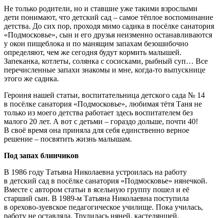
Не только родители, но и ставшие уже такими взрослыми
дети понимают, что детский сад – самое тёплое воспоминание
детства. До сих пор, проходя мимо садика в посёлке санатория
«Подмосковье», сын и его друзья неизменно останавливаются
у окон пищеблока и по манящим запахам безошибочно
определяют, чем же сегодня будут кормить малышей.
Запеканка, котлеты, солянка с сосисками, рыбный суп… Все
перечисленные запахи знакомы и мне, когда-то выпускнице
этого же садика.
Героиня нашей статьи, воспитательница детского сада № 14
в посёлке санатория «Подмосковье», любимая тётя Таня не
только из моего детства работает здесь воспитателем без
малого 20 лет. А вот с детьми – гораздо дольше, почти 40!
В своё время она приняла для себя единственно верное
решение – посвятить жизнь малышам.
Под запах блинчиков
В 1986 году Татьяна Николаевна устроилась на работу
в детский сад в посёлке санатория «Подмосковье» нянечкой.
Вместе с автором статьи в ясельную группу пошел и её
старший сын. В 1989-м Татьяна Николаевна поступила
в орехово-зуевское педагогическое училище. Пока училась,
работу не оставляла. Трудилась няней, кастеляншей.