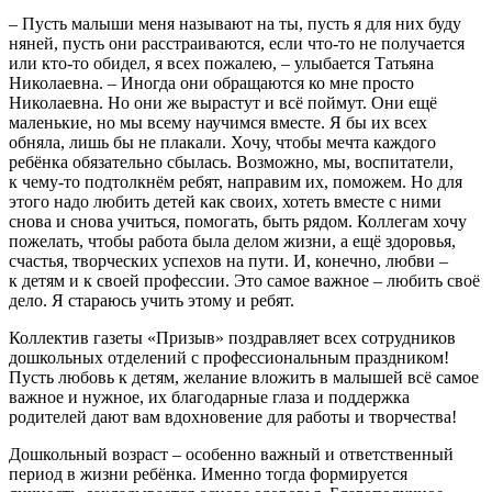
– Пусть малыши меня называют на ты, пусть я для них буду
няней, пусть они расстраиваются, если что-то не получается
или кто-то обидел, я всех пожалею, – улыбается Татьяна
Николаевна. – Иногда они обращаются ко мне просто
Николаевна. Но они же вырастут и всё поймут. Они ещё
маленькие, но мы всему научимся вместе. Я бы их всех
обняла, лишь бы не плакали. Хочу, чтобы мечта каждого
ребёнка обязательно сбылась. Возможно, мы, воспитатели,
к чему-то подтолкнём ребят, направим их, поможем. Но для
этого надо любить детей как своих, хотеть вместе с ними
снова и снова учиться, помогать, быть рядом. Коллегам хочу
пожелать, чтобы работа была делом жизни, а ещё здоровья,
счастья, творческих успехов на пути. И, конечно, любви –
к детям и к своей профессии. Это самое важное – любить своё
дело. Я стараюсь учить этому и ребят.
Коллектив газеты «Призыв» поздравляет всех сотрудников
дошкольных отделений с профессиональным праздником!
Пусть любовь к детям, желание вложить в малышей всё самое
важное и нужное, их благодарные глаза и поддержка
родителей дают вам вдохновение для работы и творчества!
Дошкольный возраст – особенно важный и ответственный
период в жизни ребёнка. Именно тогда формируется