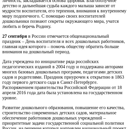
личность, закладывается основа здоровья. Благополучное
детство и дальнейшая судьба каждого малыша зависят от
мудрости воспитателя, его терпения, внимания к внутреннему
миру подопечного. С помощью своих воспитателей
дошкольники познают секреты окружающего мира, учатся
любить и беречь Родину.
27 сентября
в России отмечается общенациональный
праздник – День воспитателя и всех дошкольных работников,
главная идея которого – помочь обществу обратить больше
внимания на дошкольный период.
Дата учреждена по инициативе ряда российских
педагогических изданий в 2004 году и поддержана авторами
многих базовых дошкольных программ, педагогами детских
садов и родителями. Праздник приурочен к открытию в 1863
году первого детского сада в Санкт-Петербурге.
Распоряжением правительства Российской Федерации от 18
апреля 2016 года дата была установлена на государственном
уровне.
Развитие дошкольного образования, повышение его качества,
строительство современных детских садов, материальное
обеспечение работников дошкольных учреждений –
приоритетные задачи государственной социальной политики
России, на решение которых направлен национальный проект