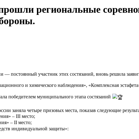
з прошли региональные соревн
бороны.
— постоянный участник этих состязаний, вновь решила заявить
иационного и химического наблюдения», «Комплексная эстафета
ала победителем муниципального этапа состязаний
ссии заняла четыре призовых места, показав следующие результ
я» – III место;
я» – II место;
едств индивидуальной защиты»: