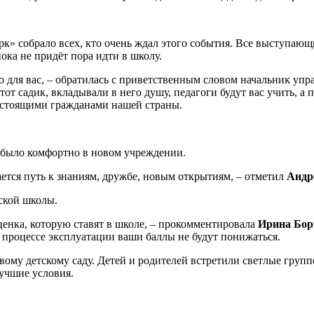
» собрало всех, кто очень ждал этого события. Все выступающи
пока не придёт пора идти в школу.
ько для вас, – обратилась с приветственным словом начальник уп
этот садик, вкладывали в него душу, педагоги будут вас учить, а 
астоящими гражданами нашей страны.
 было комфортно в новом учреждении.
нается путь к знаниям, дружбе, новым открытиям, – отметил
Андр
ской школы.
оценка, которую ставят в школе, – прокомментировала
Ирина Бор
 в процессе эксплуатации ваши баллы не будут понижаться.
вому детскому саду. Детей и родителей встретили светлые гру
лучшие условия.