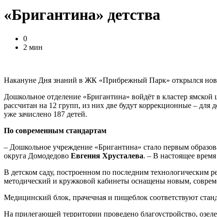
«Бригантина» детства
0
2 мин
Накануне Дня знаний в ЖК «Прибрежный Парк» открылся нов
Дошкольное отделение «Бригантина» войдёт в кластер ямской 
рассчитан на 12 групп, из них две будут коррекционные – для
уже зачислено 187 детей.
По современным стандартам
– Дошкольное учреждение «Бригантина» стало первым образо
округа Домодедово
Евгения Хрусталева
. – В настоящее врем
В детском саду, построенном по последним технологическим р
методический и кружковой кабинеты оснащены новым, совреме
Медицинский блок, прачечная и пищеблок соответствуют ста
На прилегающей территории проведено благоустройство, озеле