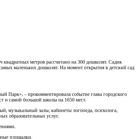
ч квадратных метров рассчитано на 300 дошколят. Садик
я самых маленьких дошколят. На момент открытия в детский сад
й Парк», – прокомментировала событие глава городского
ест и самой большой школы на 1650 мест.
ый, музыкальный залы, кабинеты логопеда, психолога,
ых образовательных услуг.
ениями.
вные площадки.