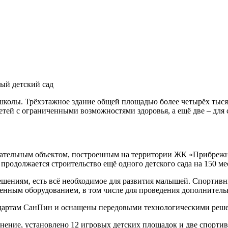
ый детский сад
школы. Трёхэтажное здание общей площадью более четырёх тыся
 детей с ограниченными возможностями здоровья, а ещё две – дл
вательным объектом, построенным на территории ЖК «Прибрежны
я продолжается строительство ещё одного детского сада на 150 м
ешениям, есть всё необходимое для развития малышей. Спортивн
нным оборудованием, в том числе для проведения дополнительн
ндартам СанПин и оснащены передовыми технологическими реш
нение, установлено 12 игровых детских площадок и две спорти