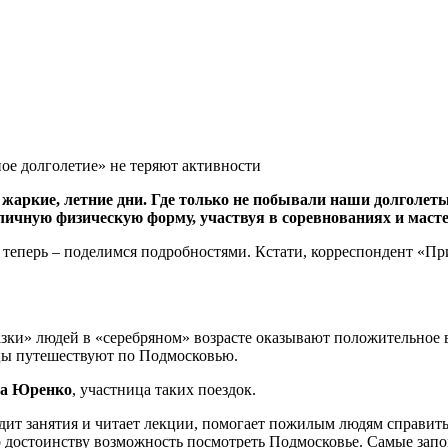
ое долголетие» не теряют активности
жаркие, летние дни. Где только не побывали наши долголеты
тличную физическую форму, участвуя в соревнованиях и масте
а теперь – поделимся подробностями. Кстати, корреспондент «Пр
ки» людей в «серебряном» возрасте оказывают положительное вл
цы путешествуют по Подмосковью.
на Юренко
, участница таких поездок.
дит занятия и читает лекции, помогает пожилым людям справить
о достоинству возможность посмотреть Подмосковье. Самые зап