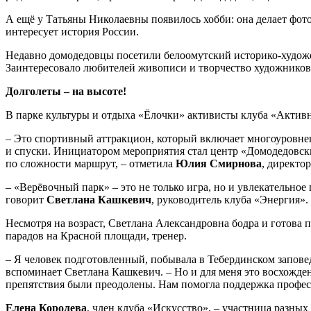
А ещё у Татьяны Николаевны появилось хобби: она делает фото
интересует история России.
Недавно домодедовцы посетили белоомутский историко-худож
Заинтересовало любителей живописи и творчество художников
Долголеты – на высоте!
В парке культуры и отдыха «Ёлочки» активисты клуба «Активн
– Это спортивный аттракцион, который включает многоуровневу
и спуски. Инициатором мероприятия стал центр «Домодедовски
по сложности маршрут, – отметила
Юлия Смирнова
, директо
– «Верëвочный парк» – это не только игра, но и увлекательно
говорит
Светлана Кашкевич
, руководитель клуба «Энергия».
Несмотря на возраст, Светлана Александровна бодра и готова
парадов на Красной площади, тренер.
– Я человек подготовленный, побывала в Тебердинском заповедн
вспоминает Светлана Кашкевич. – Но и для меня это восхожде
препятствия были преодолены. Нам помогла поддержка професс
Елена Королева
, член клуба «Искусство», – участница разных