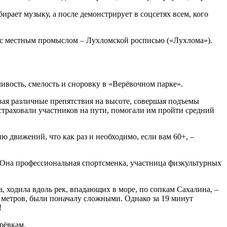
ирает музыку, а после демонстрирует в соцсетях всем, кого
 с местным промыслом – Лухломской росписью («Лухлома»).
ивость, смелость и сноровку в «Верёвочном парке».
евая различные препятствия на высоте, совершая подъемы
страховали участников на пути, помогали им пройти средний
ю движений, что как раз и необходимо, если вам 60+, –
. Она профессиональная спортсменка, участница физкультурных
, ходила вдоль рек, впадающих в море, по сопкам Сахалина, –
х метров, были поначалу сложными. Однако за 19 минут
!
ерёвкам.