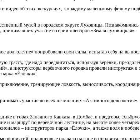
 и видео об этих экскурсиях, к каждому маленькому фильму подб
ественный музей в городском округе Луховицы. Познакомились
, принимавших участие в серии пленэров «Земля луховицкая».
ое долголетие» попробовали свои силы, испытав себя на выносл
ю трассу, где надо передвигаться, используя верёвки, преодол
й», а инструкторы верёвочного городка провели инструктаж и 
р парка «Ёлочки».
е приключение, тренирующее ловкость, выносливость, координаци
 принимать участие во всех начинаниях «Активного долголетия»
ике в горах Западного Кавказа, в Домбае, в предгорье Эльбруса
ние и маршрут по верёвочной лестнице, на высоте более четырё
ионалов – инструкторов парка «Ёлочки», а также воля к победе
 мероприятий: она впервые плавала на сапе и продвигалась по в