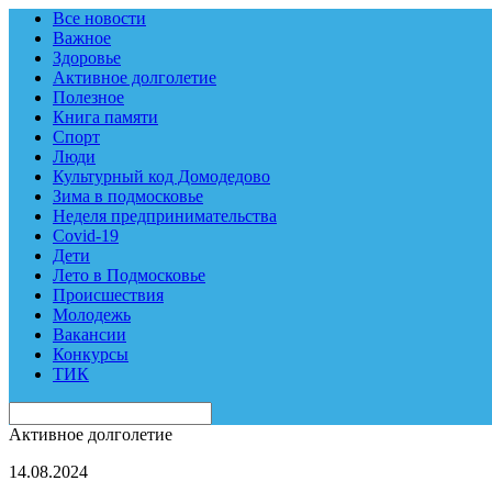
Все новости
Важное
Здоровье
Активное долголетие
Полезное
Книга памяти
Спорт
Люди
Культурный код Домодедово
Зима в подмосковье
Неделя предпринимательства
Covid-19
Дети
Лето в Подмосковье
Происшествия
Молодежь
Вакансии
Конкурсы
ТИК
Активное долголетие
14.08.2024