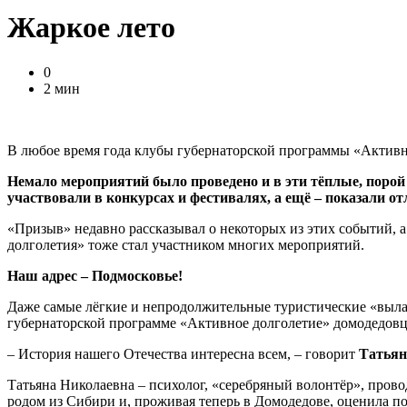
Жаркое лето
0
2 мин
В любое время года клубы губернаторской программы «Активн
Немало мероприятий было проведено и в эти тёплые, порой 
участвовали в конкурсах и фестивалях, а ещё – показали о
«Призыв» недавно рассказывал о некоторых из этих событий, 
долголетия» тоже стал участником многих мероприятий.
Наш адрес – Подмосковье!
Даже самые лёгкие и непродолжительные туристические «вылаз
губернаторской программе «Активное долголетие» домодедов
– История нашего Отечества интересна всем, – говорит
Татья
Татьяна Николаевна – психолог, «серебряный волонтёр», прово
родом из Сибири и, проживая теперь в Домодедове, оценила п