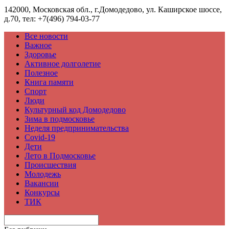
142000, Московская обл., г.Домодедово, ул. Каширское шоссе,
д.70, тел: +7(496) 794-03-77
Все новости
Важное
Здоровье
Активное долголетие
Полезное
Книга памяти
Спорт
Люди
Культурный код Домодедово
Зима в подмосковье
Неделя предпринимательства
Covid-19
Дети
Лето в Подмосковье
Происшествия
Молодежь
Вакансии
Конкурсы
ТИК