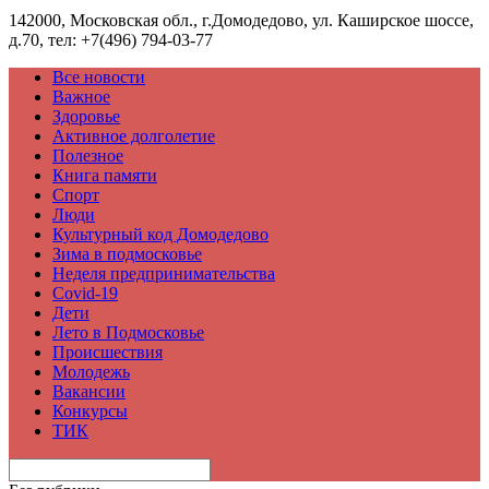
142000, Московская обл., г.Домодедово, ул. Каширское шоссе,
д.70, тел: +7(496) 794-03-77
Все новости
Важное
Здоровье
Активное долголетие
Полезное
Книга памяти
Спорт
Люди
Культурный код Домодедово
Зима в подмосковье
Неделя предпринимательства
Covid-19
Дети
Лето в Подмосковье
Происшествия
Молодежь
Вакансии
Конкурсы
ТИК