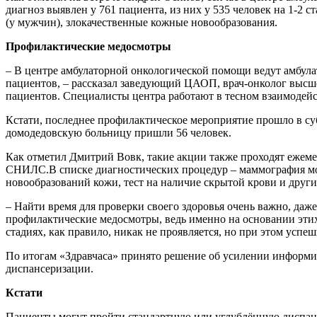
диагноз выявлен у 761 пациента, из них у 535 человек на 1-2
(у мужчин), злокачественные кожные новообразования.
Профилактические медосмотры
– В центре амбулаторной онкологической помощи ведут амбул
пациентов, – рассказал заведующий ЦАОП, врач-онколог выс
пациентов. Специалисты центра работают в тесном взаимоде
Кстати, последнее профилактическое мероприятие прошло в су
домодедовскую больницу пришли 56 человек.
Как отметил Дмитрий Вовк, такие акции также проходят ежеме
СНИЛС.В списке диагностических процедур – маммография мо
новообразований кожи, тест на наличие скрытой крови и други
– Найти время для проверки своего здоровья очень важно, да
профилактические медосмотры, ведь именно на основании этих
стадиях, как правило, никак не проявляется, но при этом успеш
По итогам «Здравчаса» принято решение об усилении информи
диспансеризации.
Кстати
Пациенты могут пройти стандартную или углублённую диспан