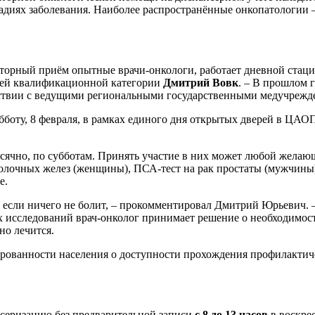
 стадиях заболевания. Наиболее распространённые онкопатологии
аторный приём опытные врачи-онкологи, работает дневной стац
шей квалификационной категории
Дмитрий Вовк
. – В прошлом 
йствии с ведущими региональными государственными медучрежд
бботу, 8 февраля, в рамках единого дня открытых дверей в ЦАО
сячно, по субботам. Принять участие в них может любой желаю
лочных желез (женщины), ПСА-тест на рак простаты (мужчины)
е.
же если ничего не болит, – прокомментировал Дмитрий Юрьевич. 
 исследований врач-онколог принимает решение о необходимост
но лечится.
рованности населения о доступности прохождения профилактиче
серизацию без предварительной записи
с 8 до 13 часов
в воскре