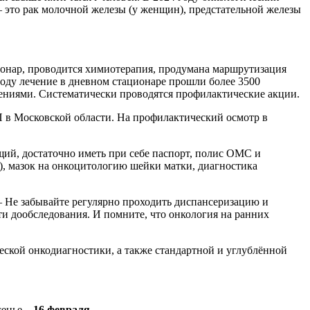
 – это рак молочной железы (у женщин), предстательной железы
ионар, проводится химиотерапия, продумана маршрутизация
году лечение в дневном стационаре прошли более 3500
ениями. Систематически проводятся профилактические акции.
П в Московской области. На профилактический осмотр в
щий, достаточно иметь при себе паспорт, полис ОМС и
, мазок на онкоцитологию шейки матки, диагностика
– Не забывайте регулярно проходить диспансеризацию и
и дообследования. И помните, что онкология на ранних
ской онкодиагностики, а также стандартной и углублённой
сенье –
16 февраля
.