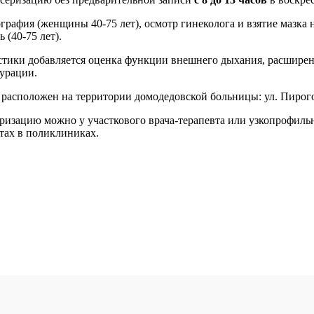
рафия (женщины 40-75 лет), осмотр гинеколога и взятие мазк
 (40-75 лет).
стики добавляется оценка функции внешнего дыхания, расшире
турации.
положен на территории домодедовской больницы: ул. Пирогова, 
зацию можно у участкового врача-терапевта или узкопрофильно
атах в поликлиниках.