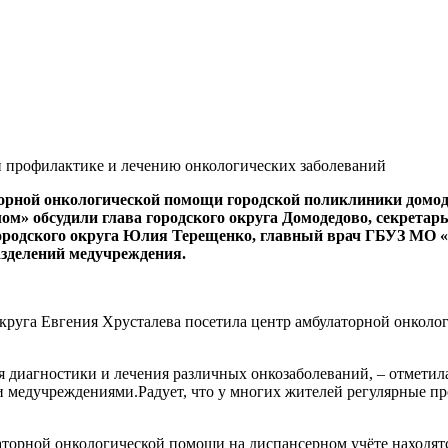
й профилактике и лечению онкологических заболеваний
торной онкологической помощи городской поликлиники домо
ом» обсудили глава городского округа Домодедово, секретар
городского округа Юлия Терещенко, главный врач ГБУЗ МО 
азделений медучреждения.
 округа Евгения Хрусталева посетила центр амбулаторной онко
я диагностики и лечения различных онкозаболеваний, – отметил
медучреждениями.Радует, что у многих жителей регулярные пр
латорной онкологической помощи на диспансерном учёте находят