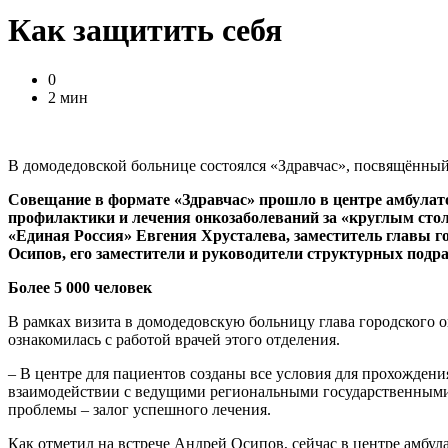
Как защитить себя
0
2 мин
В домодедовской больнице состоялся «Здравчас», посвящённы
Совещание в формате «Здравчас» прошло в центре амбула
профилактики и лечения онкозаболеваний за «круглым стол
«Единая Россия» Евгения Хрусталева, заместитель главы 
Осипов, его заместители и руководители структурных подр
Более 5 000 человек
В рамках визита в домодедовскую больницу глава городского
ознакомилась с работой врачей этого отделения.
– В центре для пациентов созданы все условия для прохождени
взаимодействии с ведущими региональными государственными 
проблемы – залог успешного лечения.
Как отметил на встрече Андрей Осипов, сейчас в центре амбу