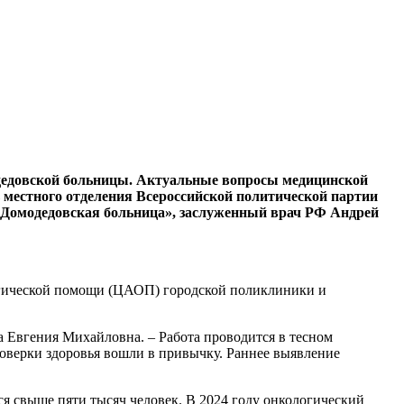
дедовской больницы. Актуальные вопросы медицинской
ь местного отделения Всероссийской политической партии
«Домодедовская больница», заслуженный врач РФ Андрей
логической помощи (ЦАОП) городской поликлиники и
а Евгения Михайловна. – Работа проводится в тесном
оверки здоровья вошли в привычку. Раннее выявление
ся свыше пяти тысяч человек. В 2024 году онкологический