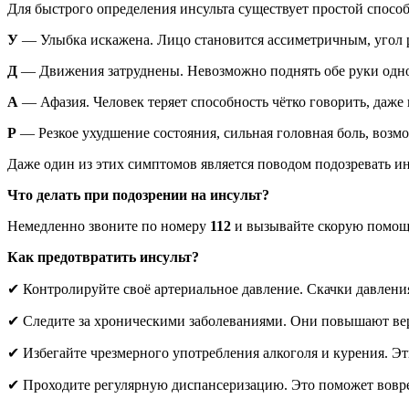
Для быстрого определения инсульта существует простой спос
У
— Улыбка искажена. Лицо становится ассиметричным, угол р
Д
— Движения затруднены. Невозможно поднять обе руки однов
А
— Афазия. Человек теряет способность чётко говорить, даже
Р
— Резкое ухудшение состояния, сильная головная боль, возмо
Даже один из этих симптомов является поводом подозревать ин
Что делать при подозрении на инсульт?
Немедленно звоните по номеру
112
и вызывайте скорую помощ
Как предотвратить инсульт?
✔ Контролируйте своё артериальное давление. Скачки давления
✔ Следите за хроническими заболеваниями. Они повышают вер
✔ Избегайте чрезмерного употребления алкоголя и курения. Эт
✔ Проходите регулярную диспансеризацию. Это поможет вовр