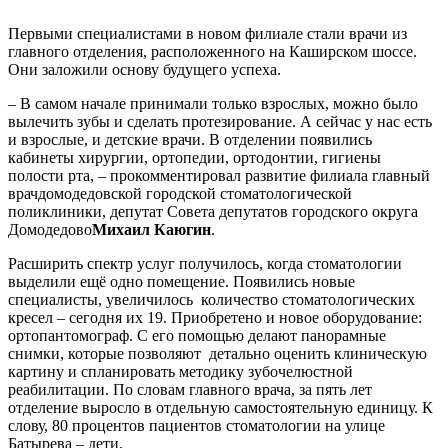
Первыми специалистами в новом филиале стали врачи из
главного отделения, расположенного на Каширском шоссе.
Они заложили основу будущего успеха.
– В самом начале принимали только взрослых, можно было
вылечить зубы и сделать протезирование. А сейчас у нас есть
и взрослые, и детские врачи. В отделении появились
кабинеты хирургии, ортопедии, ортодонтии, гигиены
полости рта, – прокомментировал развитие филиала главный
врачдомодедовской городской стоматологической
поликлиники, депутат Совета депутатов городского округа
Домодедово
Михаил Каюгин
.
Расширить спектр услуг получилось, когда стоматологии
выделили ещё одно помещение. Появились новые
специалисты, увеличилось количество стоматологических
кресел – сегодня их 19. Приобретено и новое оборудование:
ортопантомограф. С его помощью делают панорамные
снимки, которые позволяют детально оценить клиническую
картину и спланировать методику зубочелюстной
реабилитации. По словам главного врача, за пять лет
отделение выросло в отдельную самостоятельную единицу. К
слову, 80 процентов пациентов стоматологии на улице
Батырева – дети.